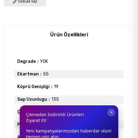
YORUM YAZ
Ürün Özellikleri
Degrade
YOK
Ekartman
55
Köprü Genişliği
19
Sap Uzunlugu
135
Çerçeve Tipi
Geometrik Çerçeve
×
Çıkmadan İndirimli Ürünleri
Ziyaret Et!
Polarize
YOK
Yeni kampanyalarımızdan haberdar olun!
Hemen göz atın.
Ayna
YOK