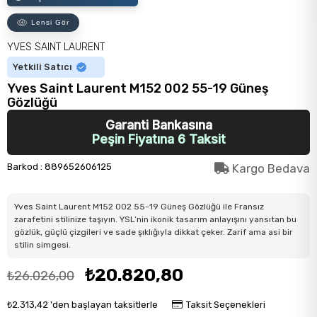
Lensi Gör
YVES SAINT LAURENT
Yetkili Satıcı
Yves Saint Laurent M152 002 55-19 Güneş
Gözlüğü
Garanti Bankasına
Peşin Fiyatına 6 Taksit
Barkod
:
889652606125
Kargo Bedava
Yves Saint Laurent M152 002 55-19 Güneş Gözlüğü ile Fransız
zarafetini stilinize taşıyın. YSL’nin ikonik tasarım anlayışını yansıtan bu
gözlük, güçlü çizgileri ve sade şıklığıyla dikkat çeker. Zarif ama asi bir
stilin simgesi.
₺20.820,80
₺26.026,00
₺2.313,42
'den başlayan taksitlerle
Taksit Seçenekleri