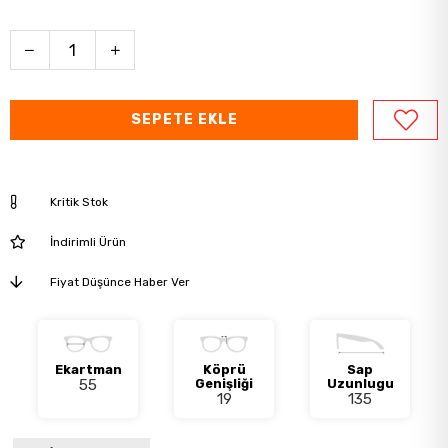
Kritik Stok
İndirimli Ürün
Fiyat Düşünce Haber Ver
Ekartman
Köprü
Sap
55
Genişliği
Uzunlugu
19
135