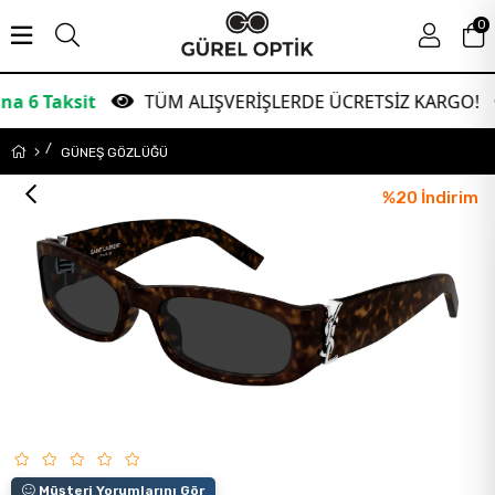
0
sit
TÜM ALIŞVERİŞLERDE ÜCRETSİZ KARGO!
G
GÜNEŞ GÖZLÜĞÜ
%
20
İndirim
Müşteri Yorumlarını Gör