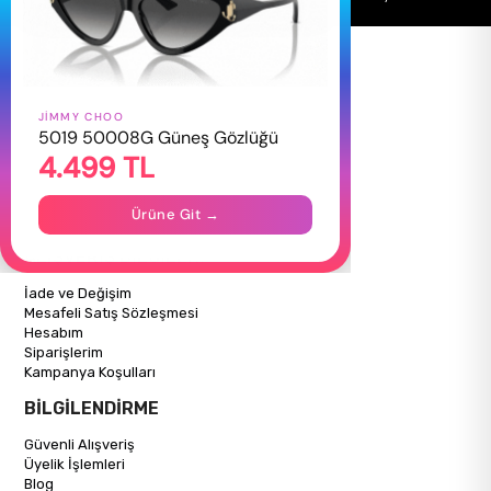
JIMMY CHOO
HAKKIMIZDA
5019 50008G Güneş Gözlüğü
4.499 TL
Hakkımızda
Gizlilik Politikası
İletişim
Ürüne Git →
Mağazalarımız
ALIŞVERİŞ BİLGİLERİ
İade ve Değişim
Mesafeli Satış Sözleşmesi
Hesabım
Siparişlerim
Kampanya Koşulları
BİLGİLENDİRME
Güvenli Alışveriş
Üyelik İşlemleri
Blog