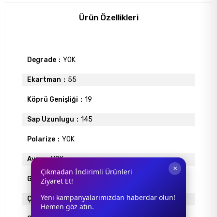
Ürün Özellikleri
Degrade
YOK
Ekartman
55
Köprü Genişliği
19
Sap Uzunlugu
145
Polarize
YOK
Ayna
YOK
×
Çıkmadan İndirimli Ürünleri
Gövde Rengi
KAHVE
Ziyaret Et!
Yeni kampanyalarımızdan haberdar olun!
Çerçeve Materyali
ASETAT
Hemen göz atın.