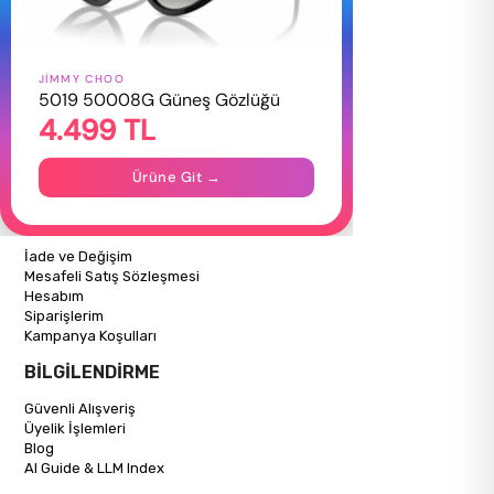
JIMMY CHOO
HAKKIMIZDA
5019 50008G Güneş Gözlüğü
4.499 TL
Hakkımızda
Gizlilik Politikası
İletişim
Ürüne Git →
Mağazalarımız
ALIŞVERİŞ BİLGİLERİ
İade ve Değişim
Mesafeli Satış Sözleşmesi
Hesabım
Siparişlerim
Kampanya Koşulları
BİLGİLENDİRME
Güvenli Alışveriş
Üyelik İşlemleri
Blog
AI Guide & LLM Index