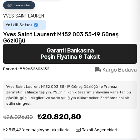
Lensi Gör
YVES SAINT LAURENT
Yetkili Satıcı
Yves Saint Laurent M152 003 55-19 Güneş
Gözlüğü
Garanti Bankasına
Peşin Fiyatına 6 Taksit
Barkod
:
889652606132
Kargo Bedava
Yves Saint Laurent M152 003 55-19 Güneş Gözlüğü ile Fransız
zarafetini stilinize taşıyın. YSL’nin ikonik tasarım anlayışını yansıtan bu
gözlük, güçlü çizgileri ve sade şıklığıyla dikkat çeker. Zarif ama asi bir
stilin simgesi.
₺20.820,80
₺26.026,00
₺2.313,42
'den başlayan taksitlerle
Taksit Seçenekleri