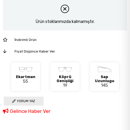
Ürün stoklarımızda kalmamıştır.
İndirimli Ürün
Fiyat Düşünce Haber Ver
Ekartman
Köprü
Sap
55
Genişliği
Uzunlugu
19
145
YORUM YAZ
Gelince Haber Ver