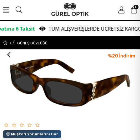
0
Taksit
TÜM ALIŞVERİŞLERDE ÜCRETSİZ KARGO!
GÜNEŞ GÖZLÜĞÜ
%
20
İndirim
Müşteri Yorumlarını Gör