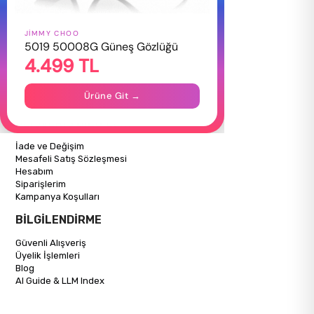
JIMMY CHOO
HAKKIMIZDA
5019 50008G Güneş Gözlüğü
4.499 TL
Hakkımızda
Gizlilik Politikası
İletişim
Ürüne Git →
Mağazalarımız
ALIŞVERİŞ BİLGİLERİ
İade ve Değişim
Mesafeli Satış Sözleşmesi
Hesabım
Siparişlerim
Kampanya Koşulları
BİLGİLENDİRME
Güvenli Alışveriş
Üyelik İşlemleri
Blog
AI Guide & LLM Index