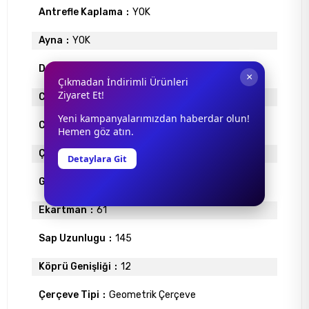
Antrefle Kaplama
YOK
Ayna
YOK
Degrade
YOK
×
Çıkmadan İndirimli Ürünleri
Ziyaret Et!
Cam Materyali
ORGANİK
Yeni kampanyalarımızdan haberdar olun!
Cam Rengi
SİYAH
Hemen göz atın.
Çerçeve Materyali
METAL
Detaylara Git
Gövde Rengi
FÜME
Ekartman
61
Sap Uzunlugu
145
Köprü Genişliği
12
Çerçeve Tipi
Geometrik Çerçeve