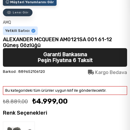
Müşteri Yorumlarını Gör
Lensi Gör
AMQ
Yetkili Satıcı
ALEXANDER MCQUEEN AM0121SA 001 61-12
Güneş Gözlüğü
Garanti Bankasına
Peşin Fiyatına 6 Taksit
Barkod
:
889652106120
Kargo Bedava
Bu kategorideki tüm ürünler uygun kılıf ile gönderilecektir.
₺4.999,00
₺8.889,00
Renk Seçenekleri