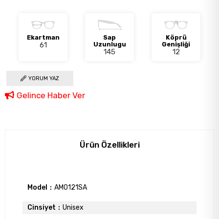
Ekartman
Sap
Köprü
61
Uzunlugu
Genişliği
145
12
YORUM YAZ
Gelince Haber Ver
Ürün Özellikleri
Model
AM0121SA
Cinsiyet
Unisex