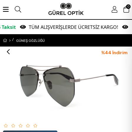
0
TÜM ALIŞVERİŞLERDE ÜCRETSİZ KARGO!
Garant
GÜNEŞ GÖZLÜĞÜ
%
44
İndirim