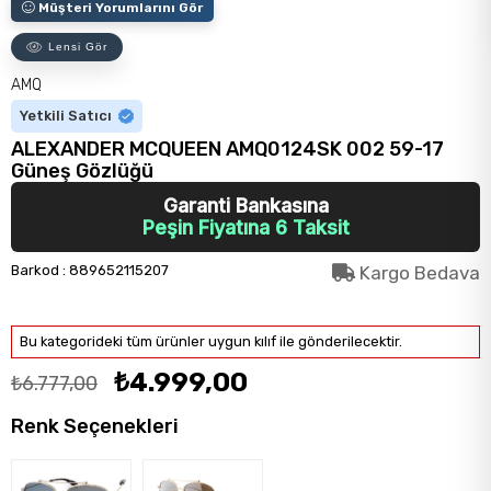
Müşteri Yorumlarını Gör
Lensi Gör
AMQ
Yetkili Satıcı
ALEXANDER MCQUEEN AMQ0124SK 002 59-17
Güneş Gözlüğü
Garanti Bankasına
Peşin Fiyatına 6 Taksit
Barkod
:
889652115207
Kargo Bedava
Bu kategorideki tüm ürünler uygun kılıf ile gönderilecektir.
₺4.999,00
₺6.777,00
Renk Seçenekleri