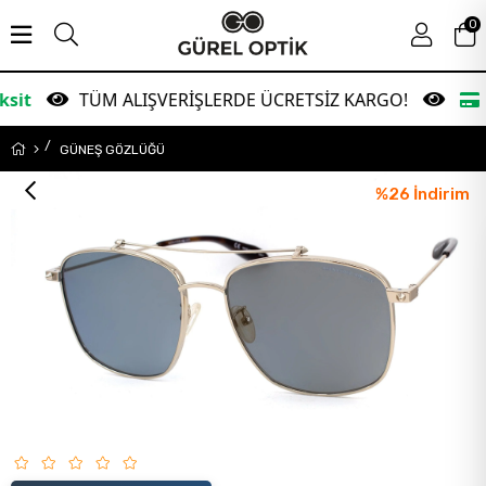
0
TÜM ALIŞVERİŞLERDE ÜCRETSİZ KARGO!
Garanti B
GÜNEŞ GÖZLÜĞÜ
%
26
İndirim