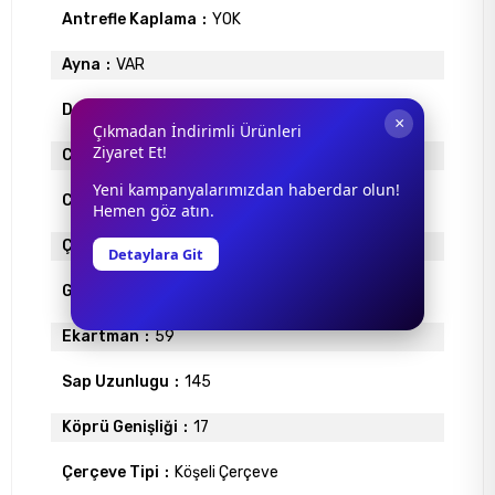
Antrefle Kaplama
YOK
Ayna
VAR
Degrade
YOK
×
Çıkmadan İndirimli Ürünleri
Ziyaret Et!
Cam Materyali
ORGANİK
Yeni kampanyalarımızdan haberdar olun!
Cam Rengi
FÜME
Hemen göz atın.
Çerçeve Materyali
METAL
Detaylara Git
Gövde Rengi
LAME
Ekartman
59
Sap Uzunlugu
145
Köprü Genişliği
17
Çerçeve Tipi
Köşeli Çerçeve