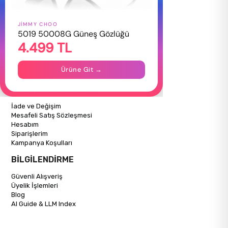
JIMMY CHOO
HAKKIMIZDA
5019 50008G Güneş Gözlüğü
4.499 TL
Hakkımızda
Gizlilik Politikası
İletişim
Ürüne Git →
Mağazalarımız
ALIŞVERİŞ BİLGİLERİ
İade ve Değişim
Mesafeli Satış Sözleşmesi
Hesabım
Siparişlerim
Kampanya Koşulları
BİLGİLENDİRME
Güvenli Alışveriş
Üyelik İşlemleri
Blog
AI Guide & LLM Index