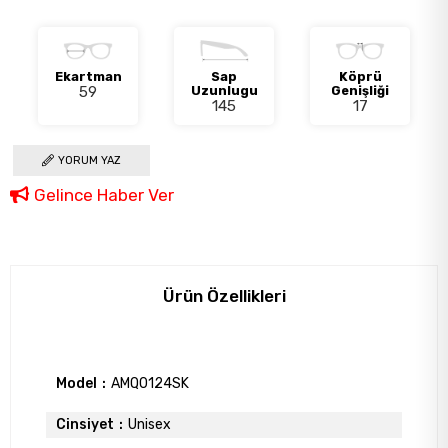
Ekartman
Sap
Köprü
59
Uzunlugu
Genişliği
145
17
YORUM YAZ
Gelince Haber Ver
Ürün Özellikleri
Model
AMQ0124SK
Cinsiyet
Unisex