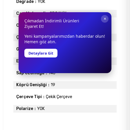
Degrade
YOK
Cam Materyali
ORGANİK
×
Çıkmadan İndirimli Ürünleri
Cam Rengi
MAVİ
Ziyaret Et!
Yeni kampanyalarımızdan haberdar olun!
Çerçeve Materyali
METAL
Hemen göz atın.
Gövde Rengi
GOLD
Detaylara Git
Ekartman
54
Sap Uzunlugu
140
Köprü Genişliği
19
Çerçeve Tipi
Çekik Çerçeve
Polarize
YOK