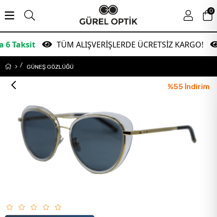
0
t
TÜM ALIŞVERİŞLERDE ÜCRETSİZ KARGO!
Gar
GÜNEŞ GÖZLÜĞÜ
%
55
İndirim