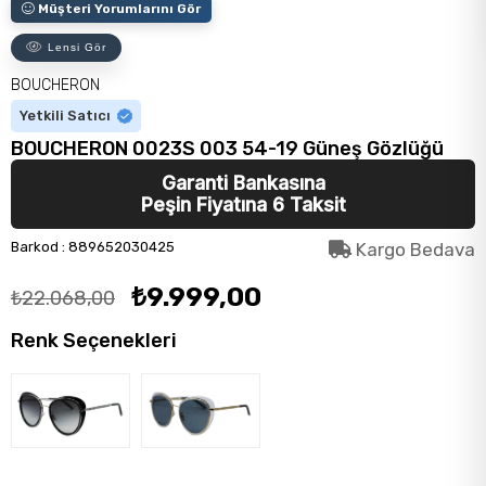
Müşteri Yorumlarını Gör
Lensi Gör
BOUCHERON
Yetkili Satıcı
BOUCHERON 0023S 003 54-19 Güneş Gözlüğü
Garanti Bankasına
Peşin Fiyatına 6 Taksit
Barkod
:
889652030425
Kargo Bedava
₺9.999,00
₺22.068,00
Renk Seçenekleri