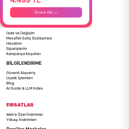
Gizlilik Politikası
İletişim
Ürüne Git →
Mağazalarımız
ALIŞVERİŞ BİLGİLERİ
İade ve Değişim
Mesafeli Satış Sözleşmesi
Hesabım
Siparişlerim
Kampanya Koşulları
BİLGİLENDİRME
Güvenli Alışveriş
Üyelik İşlemleri
Blog
AI Guide & LLM Index
FIRSATLAR
Web'e Özel İndirimler
Yılbaşı İndirimleri