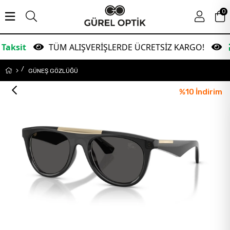
0
TÜM ALIŞVERİŞLERDE ÜCRETSİZ KARGO!
Garant
GÜNEŞ GÖZLÜĞÜ
%
10
İndirim