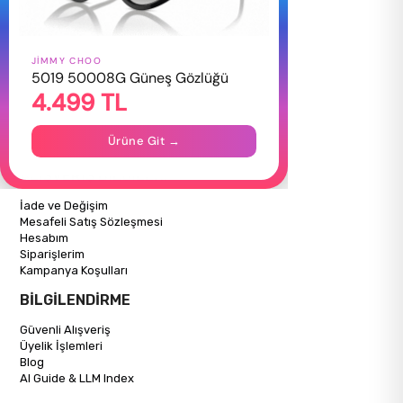
JIMMY CHOO
HAKKIMIZDA
5019 50008G Güneş Gözlüğü
4.499 TL
Hakkımızda
Gizlilik Politikası
İletişim
Ürüne Git →
Mağazalarımız
ALIŞVERİŞ BİLGİLERİ
İade ve Değişim
Mesafeli Satış Sözleşmesi
Hesabım
Siparişlerim
Kampanya Koşulları
BİLGİLENDİRME
Güvenli Alışveriş
Üyelik İşlemleri
Blog
AI Guide & LLM Index