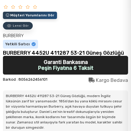
Müşteri Yorumlarını Gör
Lensi Gör
BURBERRY
Yetkili Satıcı
BURBERRY 4452U 411287 53-21 Güneş Gözlüğü
Garanti Bankasına
Peşin Fiyatına 6 Taksit
Barkod
:
8056262456101
Kargo Bedava
BURBERRY 4452U 411287 53-21 Güneş Gözlüğü, modern İngiliz
lüksünün zarif bir yansımasıdır. 1856’dan bu yana köklü mirasını cesur
bir vizyonla harmanlayan Burberry, açık havaya duyulan tutkuyu şehir
şıklığıyla buluşturur. Daniel Lee’nin kreatif dokunuşlarıyla yeniden
şekillenen marka, ikonik kodlarını her tasarımda özgün bir biçimde
sunar. Zamansız stil anlayışıyla fark yaratan bu model, karakter sahibi
bir duruşun simgesidir.