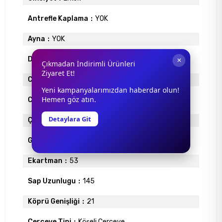
Antrefle Kaplama
YOK
Ayna
YOK
Degrade
YOK
×
Çıkmadan İndirimli Ürünleri
Ziyaret Et!
Cam Materyali
ORGANİK
Yeni kampanyalarımızdan haberdar olun!
Hemen göz atın.
Cam Rengi
KOYU GRİ
Detaylara Git
Çerçeve Materyali
ASETAT
Gövde Rengi
GRİ
Ekartman
53
Sap Uzunlugu
145
Köprü Genişliği
21
Çerçeve Tipi
Köşeli Çerçeve