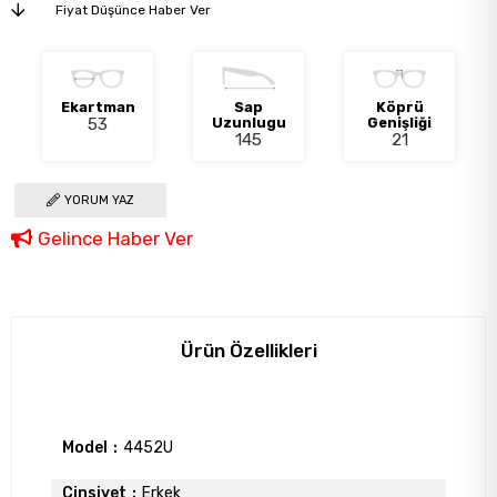
Fiyat Düşünce Haber Ver
Ekartman
Sap
Köprü
53
Uzunlugu
Genişliği
145
21
YORUM YAZ
Gelince Haber Ver
Ürün Özellikleri
Model
4452U
Cinsiyet
Erkek