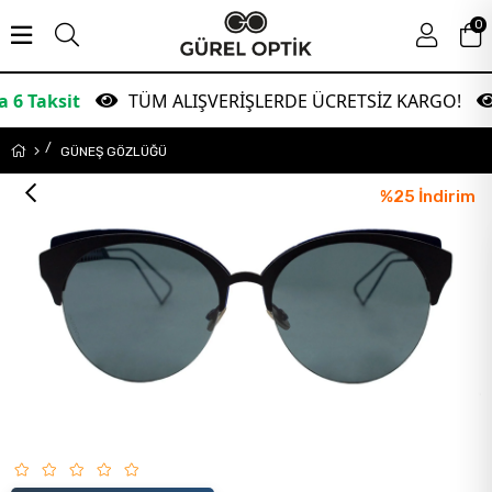
0
t
TÜM ALIŞVERİŞLERDE ÜCRETSİZ KARGO!
Gar
GÜNEŞ GÖZLÜĞÜ
%
25
İndirim