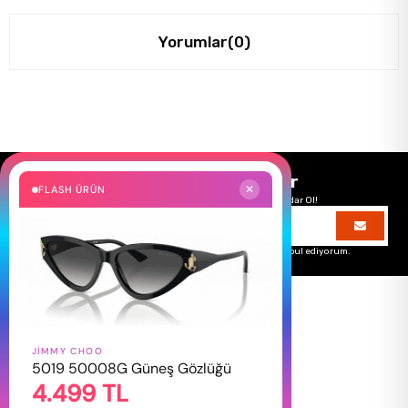
Yorumlar
(0)
Size Özel Kampanyalar
FLASH ÜRÜN
✕
Hemen Kayıt Ol Fırsatlardan Önce Sen Haberdar Ol!
Üyelik koşullarını
ve
kişisel verilerimin
korunmasını kabul ediyorum.
JIMMY CHOO
HAKKIMIZDA
5019 50008G Güneş Gözlüğü
4.499 TL
Hakkımızda
Gizlilik Politikası