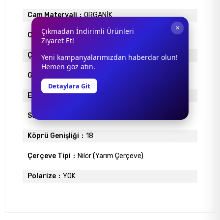
Cam Materyali
ORGANİK
×
Çıkmadan İndirimli Ürünleri
Cam Rengi
YEŞİL
Ziyaret Et!
Çerçeve Materyali
METAL
Yeni kampanyalarımızdan haberdar olun!
Hemen göz atın.
Gövde Rengi
KARMA
Detaylara Git
Ekartman
55
Sap Uzunlugu
150
Köprü Genişliği
18
Çerçeve Tipi
Nilör (Yarım Çerçeve)
Polarize
YOK