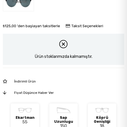
Tükendi
₺125,00
'den başlayan taksitlerle
Taksit Seçenekleri
Ürün stoklarımızda kalmamıştır.
İndirimli Ürün
Fiyat Düşünce Haber Ver
Ekartman
Sap
Köprü
55
Uzunlugu
Genişliği
150
18