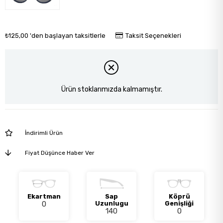
₺125,00
'den başlayan taksitlerle
Taksit Seçenekleri
Ürün stoklarımızda kalmamıştır.
İndirimli Ürün
Fiyat Düşünce Haber Ver
Ekartman
Sap
Köprü
0
Uzunlugu
Genişliği
140
0