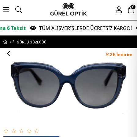
0
it
TÜM ALIŞVERİŞLERDE ÜCRETSİZ KARGO!
Ga
GÜNEŞ GÖZLÜĞÜ
%
25
İndirim