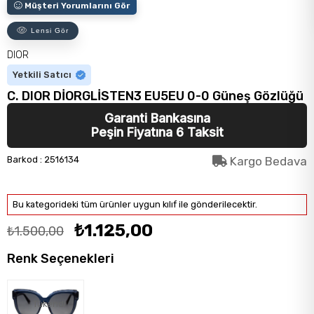
Müşteri Yorumlarını Gör
Lensi Gör
DIOR
Yetkili Satıcı
C. DIOR DİORGLİSTEN3 EU5EU 0-0 Güneş Gözlüğü
Garanti Bankasına
Peşin Fiyatına 6 Taksit
Barkod
:
2516134
Kargo Bedava
Bu kategorideki tüm ürünler uygun kılıf ile gönderilecektir.
₺1.125,00
₺1.500,00
Renk Seçenekleri
Tükendi