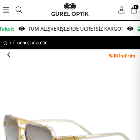
0
TÜM ALIŞVERİŞLERDE ÜCRETSİZ KARGO!
Garant
GÜNEŞ GÖZLÜĞÜ
%
10
İndirim