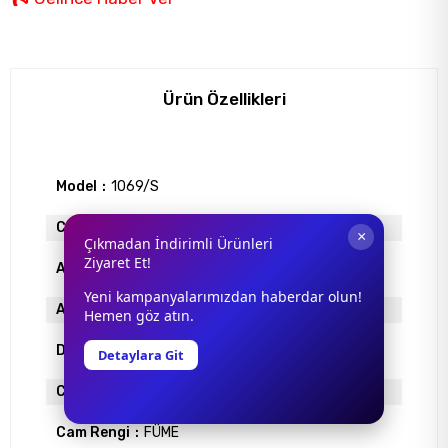
Ürün Özellikleri
Model
1069/S
Cinsiyet
Unisex
×
Çıkmadan İndirimli Ürünleri
Ziyaret Et!
Antrefle Kaplama
VAR
Yeni kampanyalarımızdan haberdar olun!
Ayna
YOK
Hemen göz atın.
Degrade
YOK
Detaylara Git
Cam Materyali
ORGANİK
Cam Rengi
FÜME