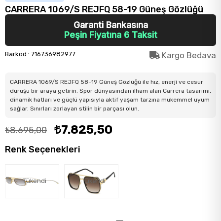
CARRERA 1069/S REJFQ 58-19 Güneş Gözlüğü
Garanti Bankasına
Peşin Fiyatına 6 Taksit
Barkod
:
716736982977
Kargo Bedava
CARRERA 1069/S REJFQ 58-19 Güneş Gözlüğü ile hız, enerji ve cesur
duruşu bir araya getirin. Spor dünyasından ilham alan Carrera tasarımı,
dinamik hatları ve güçlü yapısıyla aktif yaşam tarzına mükemmel uyum
sağlar. Sınırları zorlayan stilin bir parçası olun.
₺7.825,50
₺8.695,00
Renk Seçenekleri
Tükendi
Tükendi