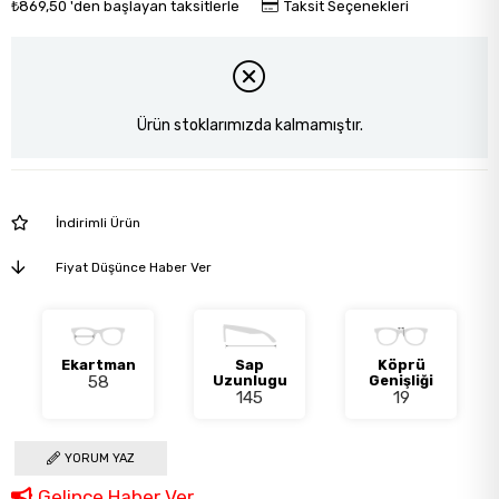
₺869,50
'den başlayan taksitlerle
Taksit Seçenekleri
Ürün stoklarımızda kalmamıştır.
İndirimli Ürün
Fiyat Düşünce Haber Ver
Ekartman
Sap
Köprü
58
Uzunlugu
Genişliği
145
19
YORUM YAZ
Gelince Haber Ver