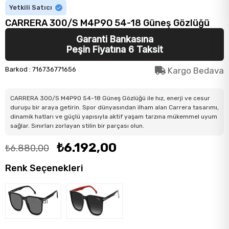
Yetkili Satıcı
CARRERA 300/S M4P9O 54-18 Güneş Gözlüğü
Garanti Bankasına
Peşin Fiyatına 6 Taksit
Barkod
:
716736771656
Kargo Bedava
CARRERA 300/S M4P9O 54-18 Güneş Gözlüğü ile hız, enerji ve cesur
duruşu bir araya getirin. Spor dünyasından ilham alan Carrera tasarımı,
dinamik hatları ve güçlü yapısıyla aktif yaşam tarzına mükemmel uyum
sağlar. Sınırları zorlayan stilin bir parçası olun.
₺6.192,00
₺6.880,00
Renk Seçenekleri
Tükendi