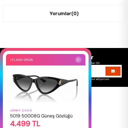
Yorumlar
(0)
Size Özel Kampanyalar
FLASH ÜRÜN
✕
Hemen Kayıt Ol Fırsatlardan Önce Sen Haberdar Ol!
Üyelik koşullarını
ve
kişisel verilerimin
korunmasını kabul ediyorum.
JIMMY CHOO
HAKKIMIZDA
5019 50008G Güneş Gözlüğü
4.499 TL
Hakkımızda
Gizlilik Politikası