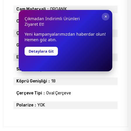
Cam Materyali
ORGANİK
×
Çıkmadan İndirimli Ürünleri
Cam Rengi
SİYAH
Ziyaret Et!
Çerçeve Materyali
ASETAT
Yeni kampanyalarımızdan haberdar olun!
Hemen göz atın.
Gövde Rengi
SİYAH
Detaylara Git
Ekartman
54
Sap Uzunlugu
145
Köprü Genişliği
18
Çerçeve Tipi
Oval Çerçeve
Polarize
YOK