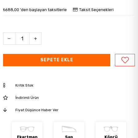
₺688,00
'den başlayan taksitlerle
Taksit Seçenekleri
Kritik Stok
İndirimli Ürün
Fiyat Düşünce Haber Ver
Ekartman
Sap
Köprü