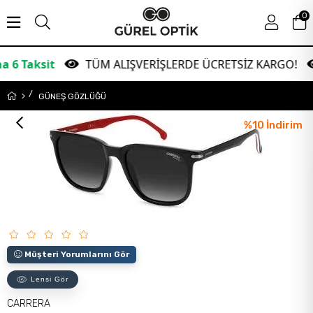
0
t
TÜM ALIŞVERİŞLERDE ÜCRETSİZ KARGO!
Ga
GÜNEŞ GÖZLÜĞÜ
%
10
İndirim
Müşteri Yorumlarını Gör
Lensi Gör
CARRERA