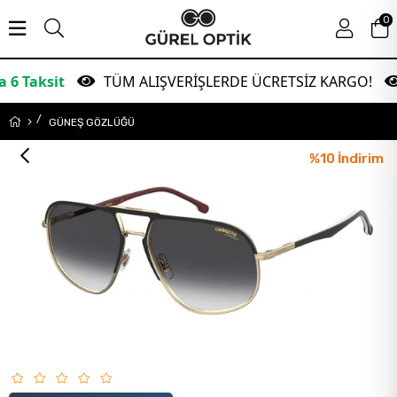
0
t
TÜM ALIŞVERİŞLERDE ÜCRETSİZ KARGO!
Gar
GÜNEŞ GÖZLÜĞÜ
%
10
İndirim