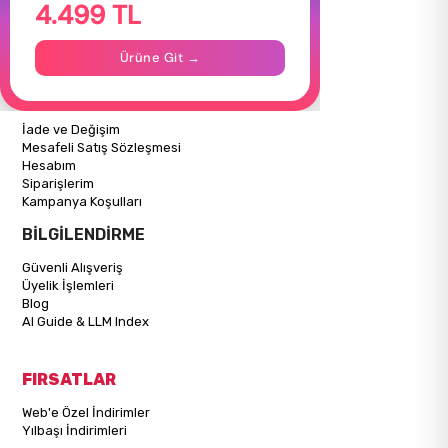
4.499 TL
Hakkımızda
Gizlilik Politikası
İletişim
Ürüne Git →
Mağazalarımız
ALIŞVERİŞ BİLGİLERİ
İade ve Değişim
Mesafeli Satış Sözleşmesi
Hesabım
Siparişlerim
Kampanya Koşulları
BİLGİLENDİRME
Güvenli Alışveriş
Üyelik İşlemleri
Blog
AI Guide & LLM Index
FIRSATLAR
Web'e Özel İndirimler
Yılbaşı İndirimleri