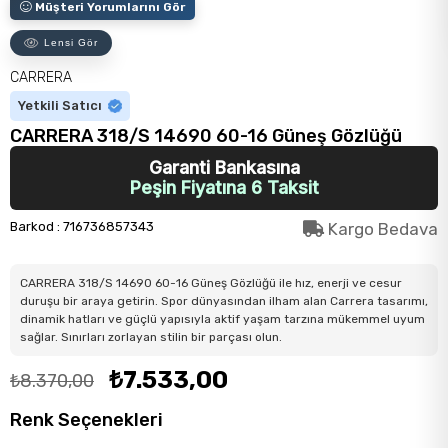
Müşteri Yorumlarını Gör
Lensi Gör
CARRERA
Yetkili Satıcı
CARRERA 318/S 14690 60-16 Güneş Gözlüğü
Garanti Bankasına
Peşin Fiyatına 6 Taksit
Barkod
:
716736857343
Kargo Bedava
CARRERA 318/S 14690 60-16 Güneş Gözlüğü ile hız, enerji ve cesur
duruşu bir araya getirin. Spor dünyasından ilham alan Carrera tasarımı,
dinamik hatları ve güçlü yapısıyla aktif yaşam tarzına mükemmel uyum
sağlar. Sınırları zorlayan stilin bir parçası olun.
₺7.533,00
₺8.370,00
Renk Seçenekleri