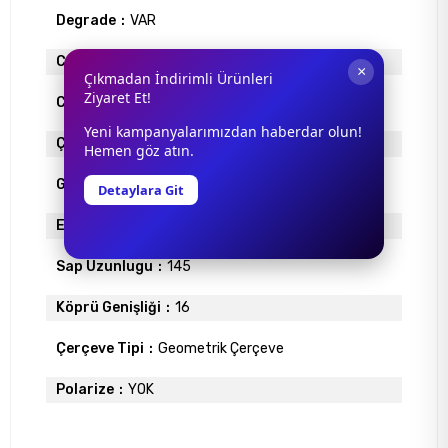
Degrade
VAR
Cam Materyali
ORGANİK
×
Çıkmadan İndirimli Ürünleri
Ziyaret Et!
Cam Rengi
SİYAH
Yeni kampanyalarımızdan haberdar olun!
Çerçeve Materyali
METAL
Hemen göz atın.
Gövde Rengi
SİYAH
Detaylara Git
Ekartman
60
Sap Uzunlugu
145
Köprü Genişliği
16
Çerçeve Tipi
Geometrik Çerçeve
Polarize
YOK