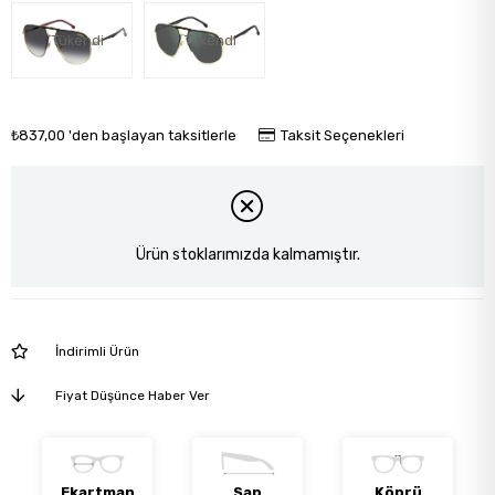
Tükendi
Tükendi
₺837,00
'den başlayan taksitlerle
Taksit Seçenekleri
Ürün stoklarımızda kalmamıştır.
İndirimli Ürün
Fiyat Düşünce Haber Ver
Ekartman
Sap
Köprü