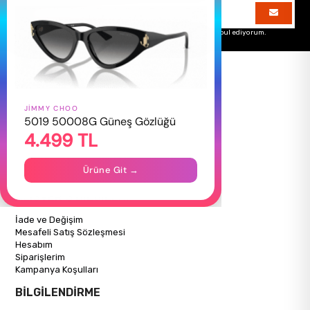
Üyelik koşullarını
ve
kişisel verilerimin
korunmasını kabul ediyorum.
JIMMY CHOO
HAKKIMIZDA
5019 50008G Güneş Gözlüğü
4.499 TL
Hakkımızda
Gizlilik Politikası
İletişim
Ürüne Git →
Mağazalarımız
ALIŞVERİŞ BİLGİLERİ
İade ve Değişim
Mesafeli Satış Sözleşmesi
Hesabım
Siparişlerim
Kampanya Koşulları
BİLGİLENDİRME