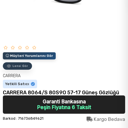
Müşteri Yorumlarını Gör
Lensi Gör
CARRERA
Yetkili Satıcı
CARRERA 8064/S 80S9O 57-17 Güneş Gözlüğü
Garanti Bankasına
Peşin Fiyatına 6 Taksit
Barkod
:
716736849621
Kargo Bedava