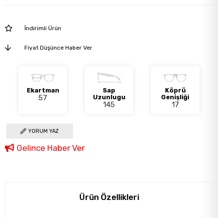
İndirimli Ürün
Fiyat Düşünce Haber Ver
Ekartman
Sap
Köprü
57
Uzunlugu
Genişliği
145
17
YORUM YAZ
Gelince Haber Ver
Ürün Özellikleri