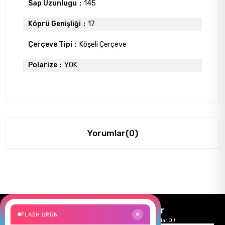
Sap Uzunlugu
145
Köprü Genişliği
17
Çerçeve Tipi
Köşeli Çerçeve
Polarize
YOK
Yorumlar
(0)
Size Özel Kampanyalar
FLASH ÜRÜN
✕
Hemen Kayıt Ol Fırsatlardan Önce Sen Haberdar Ol!