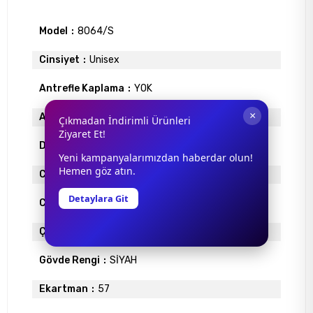
Model
8064/S
Cinsiyet
Unisex
Antrefle Kaplama
YOK
×
Ayna
YOK
Çıkmadan İndirimli Ürünleri
Ziyaret Et!
Degrade
YOK
Yeni kampanyalarımızdan haberdar olun!
Hemen göz atın.
Cam Materyali
ORGANİK
Detaylara Git
Cam Rengi
SİYAH
Çerçeve Materyali
ASETAT
Gövde Rengi
SİYAH
Ekartman
57