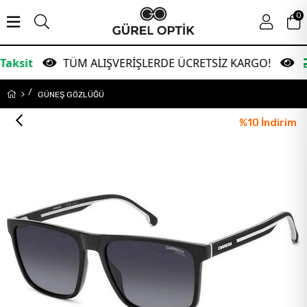
0
TÜM ALIŞVERİŞLERDE ÜCRETSİZ KARGO!
Garant
GÜNEŞ GÖZLÜĞÜ
%
10
İndirim