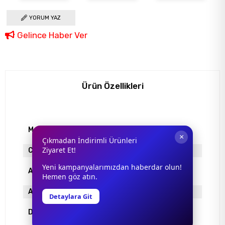
YORUM YAZ
Gelince Haber Ver
Ürün Özellikleri
Model
8066/CS
×
Çıkmadan İndirimli Ürünleri
Ziyaret Et!
Cinsiyet
Erkek
Yeni kampanyalarımızdan haberdar olun!
Antrefle Kaplama
YOK
Hemen göz atın.
Ayna
YOK
Detaylara Git
Degrade
YOK