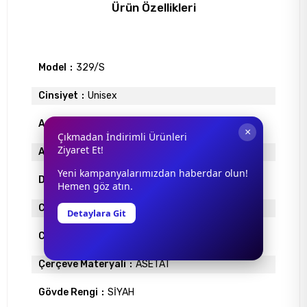
Ürün Özellikleri
Model
329/S
Cinsiyet
Unisex
Antrefle Kaplama
YOK
×
Çıkmadan İndirimli Ürünleri
Ziyaret Et!
Ayna
YOK
Yeni kampanyalarımızdan haberdar olun!
Degrade
YOK
Hemen göz atın.
Cam Materyali
ORGANİK
Detaylara Git
Cam Rengi
SİYAH
Çerçeve Materyali
ASETAT
Gövde Rengi
SİYAH