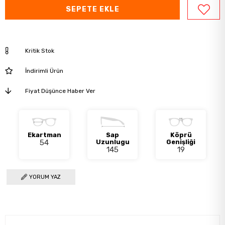
Kritik Stok
İndirimli Ürün
Fiyat Düşünce Haber Ver
Ekartman
Sap
Köprü
54
Uzunlugu
Genişliği
145
19
YORUM YAZ