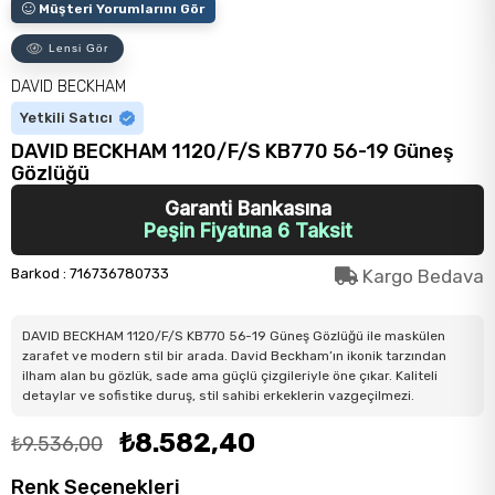
Müşteri Yorumlarını Gör
Lensi Gör
DAVID BECKHAM
Yetkili Satıcı
DAVID BECKHAM 1120/F/S KB770 56-19 Güneş
Gözlüğü
Garanti Bankasına
Peşin Fiyatına 6 Taksit
Barkod
:
716736780733
Kargo Bedava
DAVID BECKHAM 1120/F/S KB770 56-19 Güneş Gözlüğü ile maskülen
zarafet ve modern stil bir arada. David Beckham’ın ikonik tarzından
ilham alan bu gözlük, sade ama güçlü çizgileriyle öne çıkar. Kaliteli
detaylar ve sofistike duruş, stil sahibi erkeklerin vazgeçilmezi.
₺8.582,40
₺9.536,00
Renk Seçenekleri