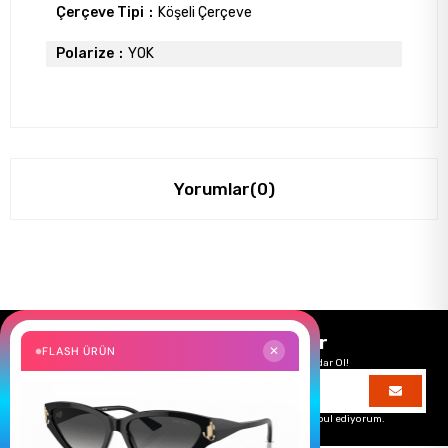
Çerçeve Tipi
Köşeli Çerçeve
Polarize
YOK
Yorumlar
(0)
Size Özel Kampanyalar
FLASH ÜRÜN
✕
Hemen Kayıt Ol Fırsatlardan Önce Sen Haberdar Ol!
Üyelik koşullarını
ve
kişisel verilerimin
korunmasını kabul ediyorum.