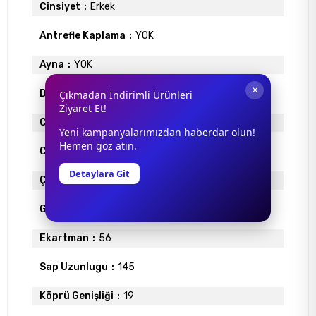
Cinsiyet
Erkek
Antrefle Kaplama
YOK
Ayna
YOK
×
Degrade
YOK
Çıkmadan İndirimli Ürünleri
Ziyaret Et!
Cam Materyali
ORGANİK
Yeni kampanyalarımızdan haberdar olun!
Hemen göz atın.
Cam Rengi
KAHVE
Detaylara Git
Çerçeve Materyali
ASETAT
Gövde Rengi
GRİ
Ekartman
56
Sap Uzunlugu
145
Köprü Genişliği
19