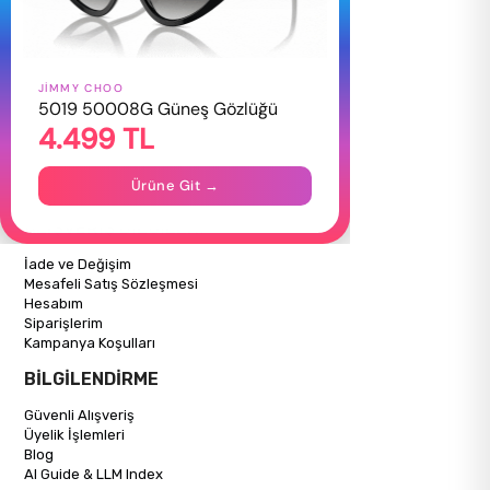
JIMMY CHOO
HAKKIMIZDA
5019 50008G Güneş Gözlüğü
4.499 TL
Hakkımızda
Gizlilik Politikası
İletişim
Ürüne Git →
Mağazalarımız
ALIŞVERİŞ BİLGİLERİ
İade ve Değişim
Mesafeli Satış Sözleşmesi
Hesabım
Siparişlerim
Kampanya Koşulları
BİLGİLENDİRME
Güvenli Alışveriş
Üyelik İşlemleri
Blog
AI Guide & LLM Index