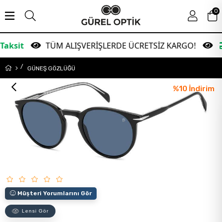
0
TÜM ALIŞVERİŞLERDE ÜCRETSİZ KARGO!
Garan
GÜNEŞ GÖZLÜĞÜ
%
10
İndirim
Müşteri Yorumlarını Gör
Lensi Gör