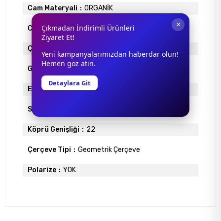
Cam Materyali
ORGANİK
×
Çıkmadan İndirimli Ürünleri
Cam Rengi
MAVİ
Ziyaret Et!
Çerçeve Materyali
ASETAT
Yeni kampanyalarımızdan haberdar olun!
Hemen göz atın.
Gövde Rengi
SİYAH
Detaylara Git
Ekartman
51
Sap Uzunlugu
150
Köprü Genişliği
22
Çerçeve Tipi
Geometrik Çerçeve
Polarize
YOK