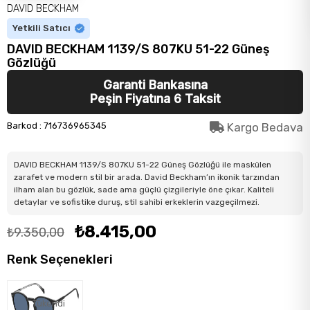
DAVID BECKHAM
Yetkili Satıcı
DAVID BECKHAM 1139/S 807KU 51-22 Güneş
Gözlüğü
Garanti Bankasına
Peşin Fiyatına 6 Taksit
Barkod
:
716736965345
Kargo Bedava
DAVID BECKHAM 1139/S 807KU 51-22 Güneş Gözlüğü ile maskülen
zarafet ve modern stil bir arada. David Beckham’ın ikonik tarzından
ilham alan bu gözlük, sade ama güçlü çizgileriyle öne çıkar. Kaliteli
detaylar ve sofistike duruş, stil sahibi erkeklerin vazgeçilmezi.
₺8.415,00
₺9.350,00
Renk Seçenekleri
Tükendi