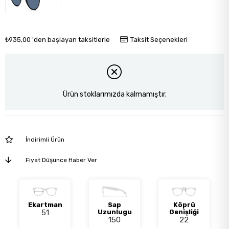
₺935,00
'den başlayan taksitlerle
Taksit Seçenekleri
Ürün stoklarımızda kalmamıştır.
İndirimli Ürün
Fiyat Düşünce Haber Ver
Ekartman
Sap
Köprü
51
Uzunlugu
Genişliği
150
22