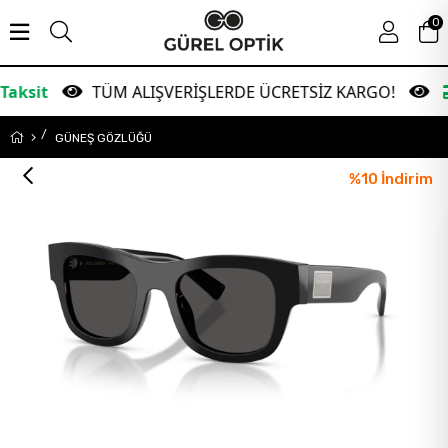
0
TÜM ALIŞVERİŞLERDE ÜCRETSİZ KARGO!
Garant
GÜNEŞ GÖZLÜĞÜ
%
10
İndirim