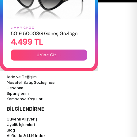
JIMMY CHOO
HAKKIMIZDA
5019 50008G Güneş Gözlüğü
4.499 TL
Hakkımızda
Gizlilik Politikası
İletişim
Ürüne Git →
Mağazalarımız
ALIŞVERİŞ BİLGİLERİ
İade ve Değişim
Mesafeli Satış Sözleşmesi
Hesabım
Siparişlerim
Kampanya Koşulları
BİLGİLENDİRME
Güvenli Alışveriş
Üyelik İşlemleri
Blog
AI Guide & LLM Index