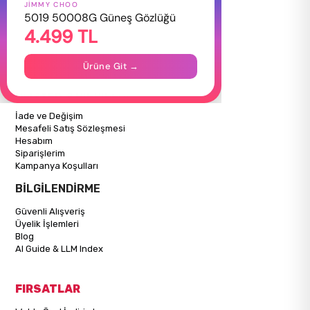
JIMMY CHOO
HAKKIMIZDA
5019 50008G Güneş Gözlüğü
4.499 TL
Hakkımızda
Gizlilik Politikası
İletişim
Ürüne Git →
Mağazalarımız
ALIŞVERİŞ BİLGİLERİ
İade ve Değişim
Mesafeli Satış Sözleşmesi
Hesabım
Siparişlerim
Kampanya Koşulları
BİLGİLENDİRME
Güvenli Alışveriş
Üyelik İşlemleri
Blog
AI Guide & LLM Index
FIRSATLAR