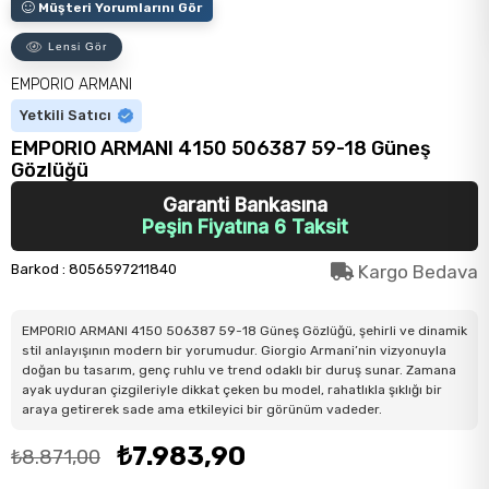
Müşteri Yorumlarını Gör
Lensi Gör
EMPORIO ARMANI
Yetkili Satıcı
EMPORIO ARMANI 4150 506387 59-18 Güneş
Gözlüğü
Garanti Bankasına
Peşin Fiyatına 6 Taksit
Barkod
:
8056597211840
Kargo Bedava
EMPORIO ARMANI 4150 506387 59-18 Güneş Gözlüğü, şehirli ve dinamik
stil anlayışının modern bir yorumudur. Giorgio Armani’nin vizyonuyla
doğan bu tasarım, genç ruhlu ve trend odaklı bir duruş sunar. Zamana
ayak uyduran çizgileriyle dikkat çeken bu model, rahatlıkla şıklığı bir
araya getirerek sade ama etkileyici bir görünüm vadeder.
₺7.983,90
₺8.871,00