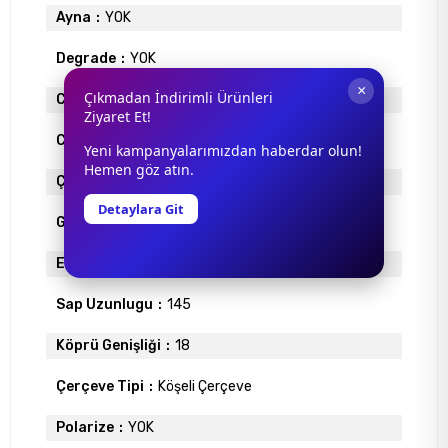
Ayna
YOK
Degrade
YOK
×
Çıkmadan İndirimli Ürünleri
Cam Materyali
ORGANİK
Ziyaret Et!
Cam Rengi
FÜME
Yeni kampanyalarımızdan haberdar olun!
Hemen göz atın.
Çerçeve Materyali
ENJEKSİYON
Detaylara Git
Gövde Rengi
SİYAH
Ekartman
59
Sap Uzunlugu
145
Köprü Genişliği
18
Çerçeve Tipi
Köşeli Çerçeve
Polarize
YOK