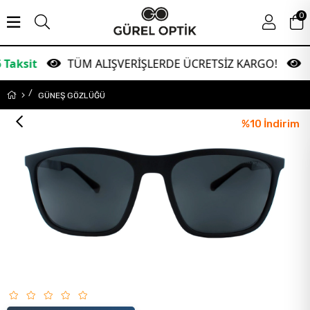
0
TÜM ALIŞVERİŞLERDE ÜCRETSİZ KARGO!
Garan
GÜNEŞ GÖZLÜĞÜ
%
10
İndirim