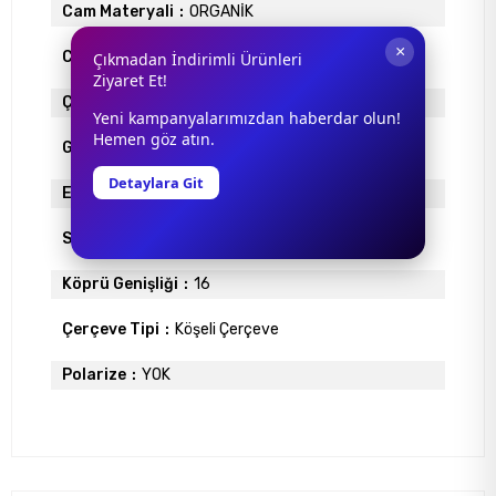
Cam Materyali
ORGANİK
×
Cam Rengi
FÜME
Çıkmadan İndirimli Ürünleri
Ziyaret Et!
Çerçeve Materyali
ASETAT
Yeni kampanyalarımızdan haberdar olun!
Hemen göz atın.
Gövde Rengi
KARMA
Detaylara Git
Ekartman
55
Sap Uzunlugu
135
Köprü Genişliği
16
Çerçeve Tipi
Köşeli Çerçeve
Polarize
YOK