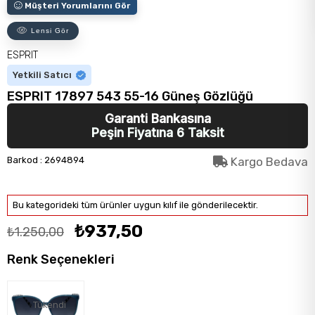
Müşteri Yorumlarını Gör
Lensi Gör
ESPRIT
Yetkili Satıcı
ESPRIT 17897 543 55-16 Güneş Gözlüğü
Garanti Bankasına
Peşin Fiyatına 6 Taksit
Barkod
:
2694894
Kargo Bedava
Bu kategorideki tüm ürünler uygun kılıf ile gönderilecektir.
₺937,50
₺1.250,00
Renk Seçenekleri
Tükendi