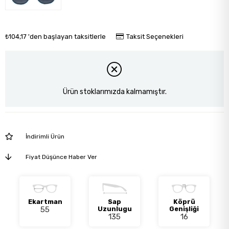
₺104,17
'den başlayan taksitlerle
Taksit Seçenekleri
Ürün stoklarımızda kalmamıştır.
İndirimli Ürün
Fiyat Düşünce Haber Ver
Ekartman
Sap
Köprü
55
Uzunlugu
Genişliği
135
16