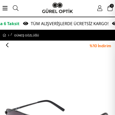
0
TÜM ALIŞVERİŞLERDE ÜCRETSİZ KARGO!
Gara
GÜNEŞ GÖZLÜĞÜ
%
10
İndirim