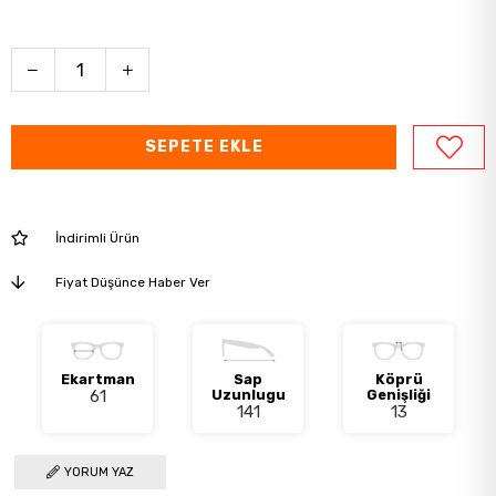
İndirimli Ürün
Fiyat Düşünce Haber Ver
Ekartman
Sap
Köprü
61
Uzunlugu
Genişliği
141
13
YORUM YAZ