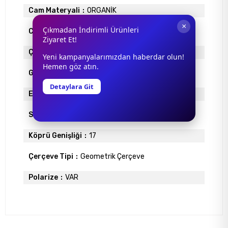
Cam Materyali
ORGANİK
×
Çıkmadan İndirimli Ürünleri
Cam Rengi
KAHVE
Ziyaret Et!
Çerçeve Materyali
METAL
Yeni kampanyalarımızdan haberdar olun!
Hemen göz atın.
Gövde Rengi
KAHVE
Detaylara Git
Ekartman
57
Sap Uzunlugu
144
Köprü Genişliği
17
Çerçeve Tipi
Geometrik Çerçeve
Polarize
VAR