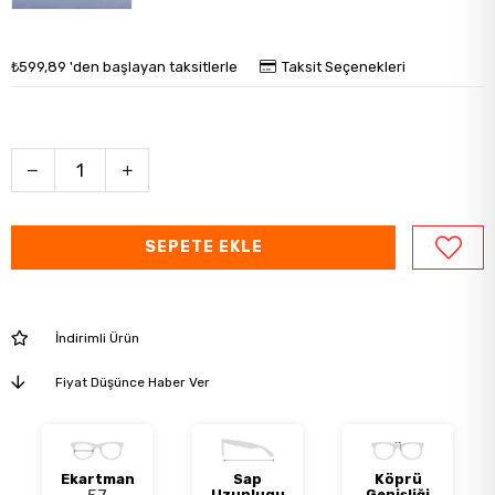
₺599,89
'den başlayan taksitlerle
Taksit Seçenekleri
İndirimli Ürün
Fiyat Düşünce Haber Ver
Ekartman
Sap
Köprü
Uzunlugu
Genişliği