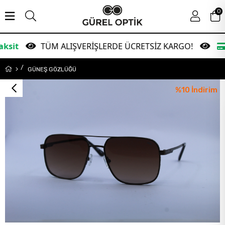
0
ÜM ALIŞVERİŞLERDE ÜCRETSİZ KARGO!
Garanti Ba
GÜNEŞ GÖZLÜĞÜ
%
10
İndirim