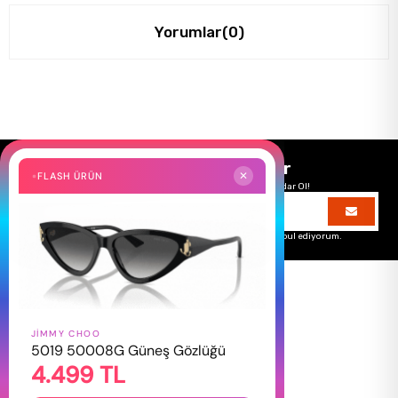
Yorumlar
(0)
Size Özel Kampanyalar
FLASH ÜRÜN
✕
Hemen Kayıt Ol Fırsatlardan Önce Sen Haberdar Ol!
Üyelik koşullarını
ve
kişisel verilerimin
korunmasını kabul ediyorum.
JIMMY CHOO
HAKKIMIZDA
5019 50008G Güneş Gözlüğü
4.499 TL
Hakkımızda
Gizlilik Politikası