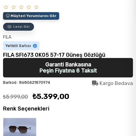
Müşteri Yorumlarını Gör
Lensi Gör
FILA
Yetkili Satıcı
FILA SFI673 0K05 57-17 Güneş Gözlüğü
Garanti Bankasına
Peşin Fiyatına 6 Taksit
Barkod
:
8680421870974
Kargo Bedava
₺5.399,00
₺5.999,00
Renk Seçenekleri