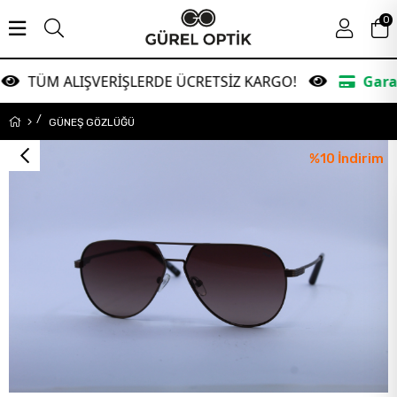
0
IŞVERİŞLERDE ÜCRETSİZ KARGO!
Garanti Bankasın
GÜNEŞ GÖZLÜĞÜ
%
10
İndirim