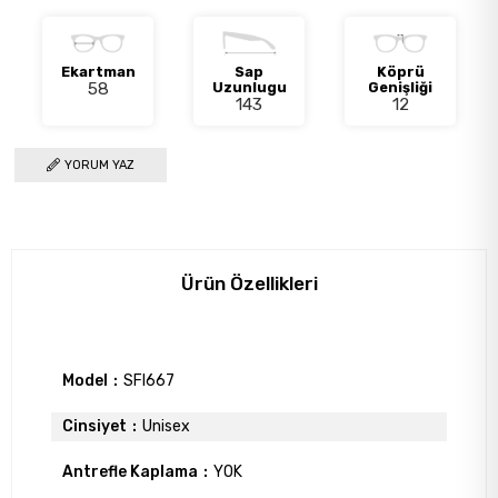
Ekartman
Sap
Köprü
58
Uzunlugu
Genişliği
143
12
YORUM YAZ
Ürün Özellikleri
Model
SFI667
Cinsiyet
Unisex
Antrefle Kaplama
YOK