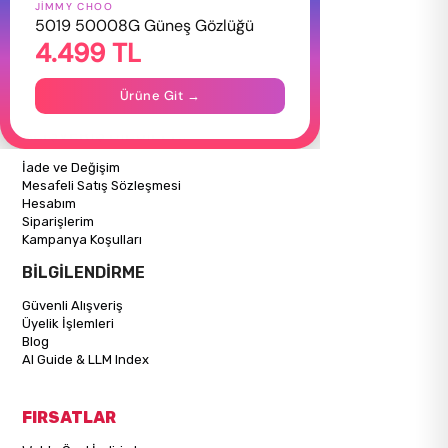
JIMMY CHOO
HAKKIMIZDA
5019 50008G Güneş Gözlüğü
4.499 TL
Hakkımızda
Gizlilik Politikası
İletişim
Ürüne Git →
Mağazalarımız
ALIŞVERİŞ BİLGİLERİ
İade ve Değişim
Mesafeli Satış Sözleşmesi
Hesabım
Siparişlerim
Kampanya Koşulları
BİLGİLENDİRME
Güvenli Alışveriş
Üyelik İşlemleri
Blog
AI Guide & LLM Index
FIRSATLAR