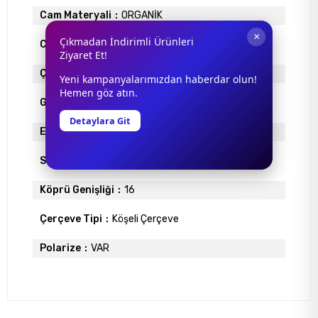
Cam Materyali
ORGANİK
×
Çıkmadan İndirimli Ürünleri
Cam Rengi
PEMBE
Ziyaret Et!
Çerçeve Materyali
ASETAT
Yeni kampanyalarımızdan haberdar olun!
Hemen göz atın.
Gövde Rengi
PEMBE
Detaylara Git
Ekartman
49
Sap Uzunlugu
115
Köprü Genişliği
16
Çerçeve Tipi
Köşeli Çerçeve
Polarize
VAR