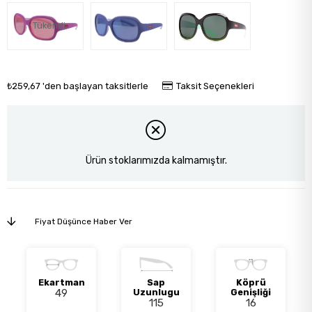
Tükendi
₺259,67
'den başlayan taksitlerle
Taksit Seçenekleri
Ürün stoklarımızda kalmamıştır.
Fiyat Düşünce Haber Ver
Ekartman
Sap
Köprü
49
Uzunlugu
Genişliği
115
16