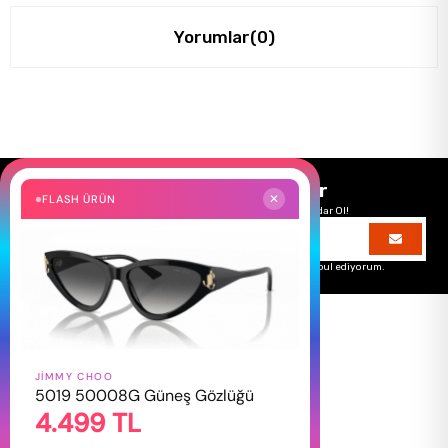
Yorumlar
(0)
Size Özel Kampanyalar
FLASH ÜRÜN
✕
Hemen Kayıt Ol Fırsatlardan Önce Sen Haberdar Ol!
Üyelik koşullarını
ve
kişisel verilerimin
korunmasını kabul ediyorum.
JIMMY CHOO
HAKKIMIZDA
5019 50008G Güneş Gözlüğü
4.499 TL
Hakkımızda
Gizlilik Politikası