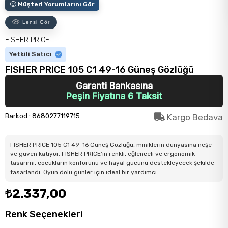
Müşteri Yorumlarını Gör
Lensi Gör
FISHER PRICE
Yetkili Satıcı
FISHER PRICE 105 C1 49-16 Güneş Gözlüğü
Garanti Bankasına
Peşin Fiyatına 6 Taksit
Barkod
:
8680277119715
Kargo Bedava
FISHER PRICE 105 C1 49-16 Güneş Gözlüğü, miniklerin dünyasına neşe
ve güven katıyor. FISHER PRICE’ın renkli, eğlenceli ve ergonomik
tasarımı, çocukların konforunu ve hayal gücünü destekleyecek şekilde
tasarlandı. Oyun dolu günler için ideal bir yardımcı.
₺2.337,00
Renk Seçenekleri