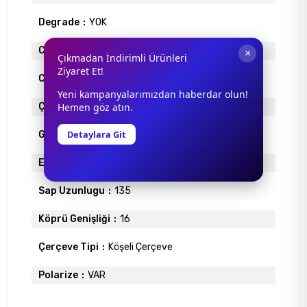
Degrade
YOK
Cam Materyali
ORGANİK
×
Çıkmadan İndirimli Ürünleri
Ziyaret Et!
Cam Rengi
MOR
Yeni kampanyalarımızdan haberdar olun!
Çerçeve Materyali
ASETAT
Hemen göz atın.
Detaylara Git
Gövde Rengi
MOR
Ekartman
51
Sap Uzunlugu
135
Köprü Genişliği
16
Çerçeve Tipi
Köşeli Çerçeve
Polarize
VAR