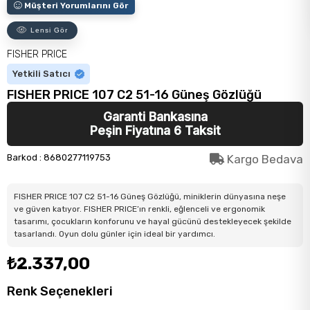
Müşteri Yorumlarını Gör
Lensi Gör
FISHER PRICE
Yetkili Satıcı
FISHER PRICE 107 C2 51-16 Güneş Gözlüğü
Garanti Bankasına
Peşin Fiyatına 6 Taksit
Barkod
:
8680277119753
Kargo Bedava
FISHER PRICE 107 C2 51-16 Güneş Gözlüğü, miniklerin dünyasına neşe
ve güven katıyor. FISHER PRICE’ın renkli, eğlenceli ve ergonomik
tasarımı, çocukların konforunu ve hayal gücünü destekleyecek şekilde
tasarlandı. Oyun dolu günler için ideal bir yardımcı.
₺2.337,00
Renk Seçenekleri