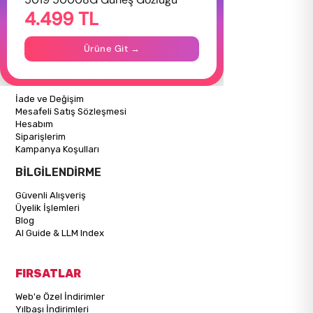
4.499 TL
Hakkımızda
Gizlilik Politikası
İletişim
Ürüne Git →
Mağazalarımız
ALIŞVERİŞ BİLGİLERİ
İade ve Değişim
Mesafeli Satış Sözleşmesi
Hesabım
Siparişlerim
Kampanya Koşulları
BİLGİLENDİRME
Güvenli Alışveriş
Üyelik İşlemleri
Blog
AI Guide & LLM Index
FIRSATLAR
Web'e Özel İndirimler
Yılbaşı İndirimleri