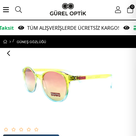
0
TÜM ALIŞVERİŞLERDE ÜCRETSİZ KARGO!
Garant
GÜNEŞ GÖZLÜĞÜ