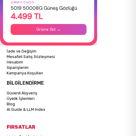
JIMMY CHOO
HAKKIMIZDA
5019 50008G Güneş Gözlüğü
4.499 TL
Hakkımızda
Gizlilik Politikası
İletişim
Ürüne Git →
Mağazalarımız
ALIŞVERİŞ BİLGİLERİ
İade ve Değişim
Mesafeli Satış Sözleşmesi
Hesabım
Siparişlerim
Kampanya Koşulları
BİLGİLENDİRME
Güvenli Alışveriş
Üyelik İşlemleri
Blog
AI Guide & LLM Index
FIRSATLAR