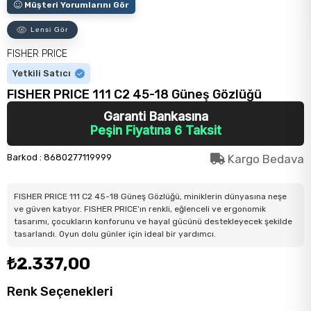
Müşteri Yorumlarını Gör
Lensi Gör
FISHER PRICE
Yetkili Satıcı
FISHER PRICE 111 C2 45-18 Güneş Gözlüğü
Garanti Bankasına
Peşin Fiyatına 6 Taksit
Barkod
:
8680277119999
Kargo Bedava
FISHER PRICE 111 C2 45-18 Güneş Gözlüğü, miniklerin dünyasına neşe
ve güven katıyor. FISHER PRICE’ın renkli, eğlenceli ve ergonomik
tasarımı, çocukların konforunu ve hayal gücünü destekleyecek şekilde
tasarlandı. Oyun dolu günler için ideal bir yardımcı.
₺2.337,00
Renk Seçenekleri