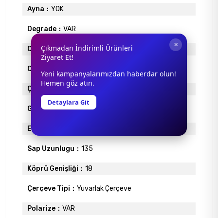
Ayna
YOK
Degrade
VAR
×
Çıkmadan İndirimli Ürünleri
Cam Materyali
ORGANİK
Ziyaret Et!
Cam Rengi
KAHVE
Yeni kampanyalarımızdan haberdar olun!
Hemen göz atın.
Çerçeve Materyali
ASETAT
Detaylara Git
Gövde Rengi
SARI
Ekartman
45
Sap Uzunlugu
135
Köprü Genişliği
18
Çerçeve Tipi
Yuvarlak Çerçeve
Polarize
VAR