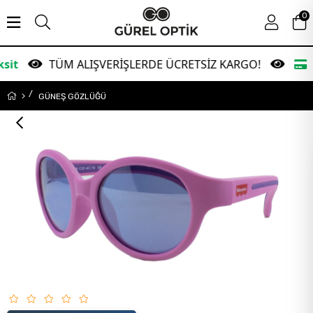
0
TÜM ALIŞVERİŞLERDE ÜCRETSİZ KARGO!
Garanti B
GÜNEŞ GÖZLÜĞÜ