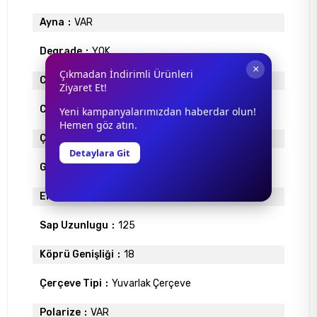
Ayna
VAR
Degrade
YOK
×
Çıkmadan İndirimli Ürünleri
Cam Materyali
ORGANİK
Ziyaret Et!
Cam Rengi
GRİ
Yeni kampanyalarımızdan haberdar olun!
Hemen göz atın.
Çerçeve Materyali
ASETAT
Detaylara Git
Gövde Rengi
PEMBE
Ekartman
44
Sap Uzunlugu
125
Köprü Genişliği
18
Çerçeve Tipi
Yuvarlak Çerçeve
Polarize
VAR