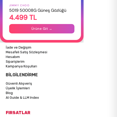
JIMMY CHOO
HAKKIMIZDA
5019 50008G Güneş Gözlüğü
4.499 TL
Hakkımızda
Gizlilik Politikası
İletişim
Ürüne Git →
Mağazalarımız
ALIŞVERİŞ BİLGİLERİ
İade ve Değişim
Mesafeli Satış Sözleşmesi
Hesabım
Siparişlerim
Kampanya Koşulları
BİLGİLENDİRME
Güvenli Alışveriş
Üyelik İşlemleri
Blog
AI Guide & LLM Index
FIRSATLAR