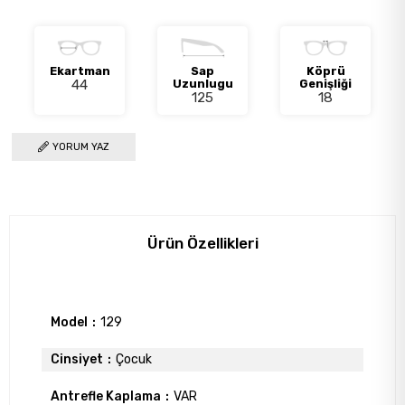
Ekartman
Sap
Köprü
44
Uzunlugu
Genişliği
125
18
YORUM YAZ
Ürün Özellikleri
Model
129
Cinsiyet
Çocuk
Antrefle Kaplama
VAR