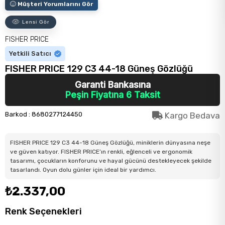
Müşteri Yorumlarını Gör
Lensi Gör
FISHER PRICE
Yetkili Satıcı
FISHER PRICE 129 C3 44-18 Güneş Gözlüğü
Garanti Bankasına
Peşin Fiyatına 6 Taksit
Barkod
:
8680277124450
Kargo Bedava
FISHER PRICE 129 C3 44-18 Güneş Gözlüğü, miniklerin dünyasına neşe
ve güven katıyor. FISHER PRICE’ın renkli, eğlenceli ve ergonomik
tasarımı, çocukların konforunu ve hayal gücünü destekleyecek şekilde
tasarlandı. Oyun dolu günler için ideal bir yardımcı.
₺2.337,00
Renk Seçenekleri