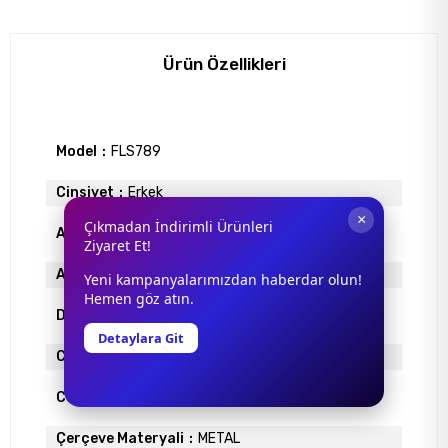
Ürün Özellikleri
Model
FLS789
Cinsiyet
Erkek
×
Çıkmadan İndirimli Ürünleri
Antrefle Kaplama
YOK
Ziyaret Et!
Ayna
YOK
Yeni kampanyalarımızdan haberdar olun!
Hemen göz atın.
Degrade
VAR
Detaylara Git
Cam Materyali
ORGANİK
Cam Rengi
FÜME
Çerçeve Materyali
METAL