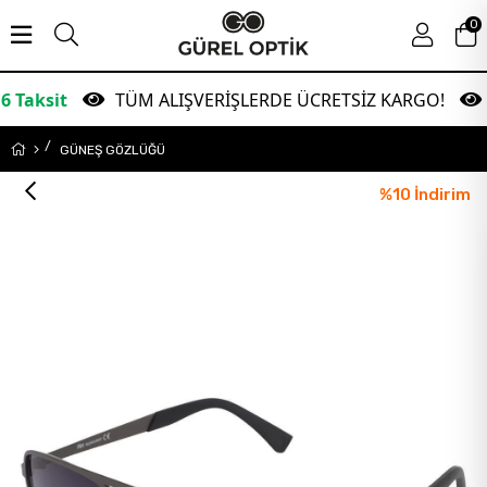
0
TÜM ALIŞVERİŞLERDE ÜCRETSİZ KARGO!
Gara
GÜNEŞ GÖZLÜĞÜ
%
10
İndirim