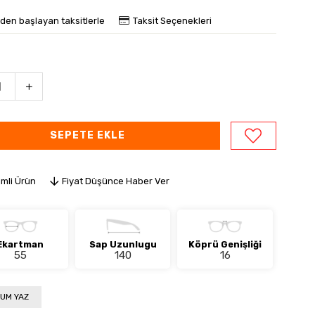
'den başlayan taksitlerle
Taksit Seçenekleri
imli Ürün
Fiyat Düşünce Haber Ver
Ekartman
Sap Uzunlugu
Köprü Genişliği
55
140
16
UM YAZ