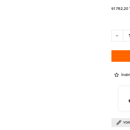
₺1.782,20
İndir
YOR