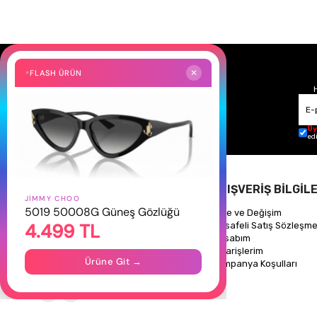
FLASH ÜRÜN
✕
Üy
ed
HAKKIMIZDA
ALIŞVERİŞ BİLGİLE
JIMMY CHOO
5019 50008G Güneş Gözlüğü
Hakkımızda
İade ve Değişim
4.499 TL
Gizlilik Politikası
Mesafeli Satış Sözleşme
İletişim
Hesabım
Mağazalarımız
Siparişlerim
Ürüne Git →
Kampanya Koşulları
Takipte Kal