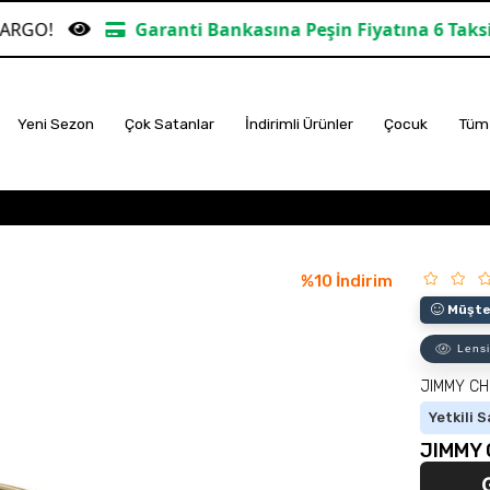
Garanti Bankasına Peşin Fiyatına 6 Taksit
TÜM AL
Yeni Sezon
Çok Satanlar
İndirimli Ürünler
Çocuk
Tüm 
%
10
İndirim
Müşter
Lensi
JIMMY C
Yetkili S
JIMMY 