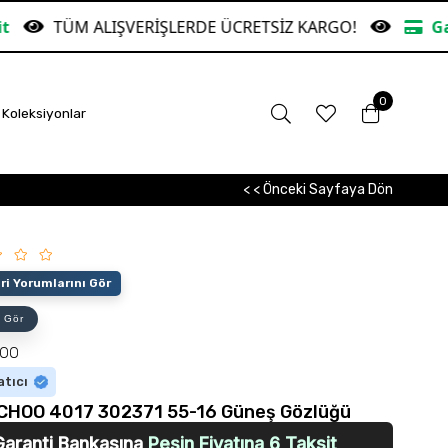
IŞVERİŞLERDE ÜCRETSİZ KARGO!
Garanti Bankasın
0
Koleksiyonlar
< < Önceki Sayfaya Dön
i Yorumlarını Gör
 Gör
HOO
atıcı
CHOO 4017 302371 55-16 Güneş Gözlüğü
Garanti Bankasına
Peşin Fiyatına 6 Taksit