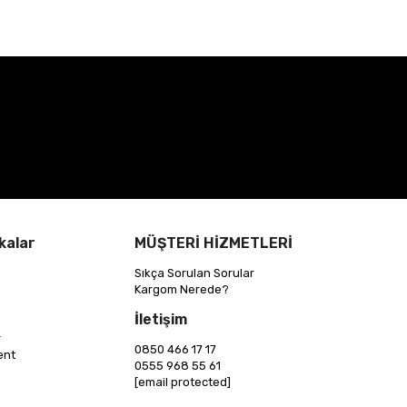
kalar
MÜŞTERİ HİZMETLERİ
Sıkça Sorulan Sorular
Kargom Nerede?
İletişim
r
0850 466 17 17
ent
0555 968 55 61
[email protected]