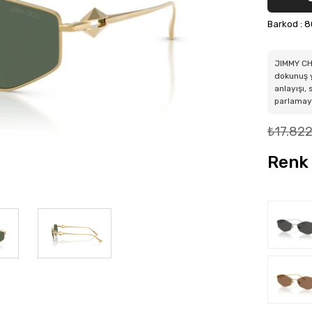
Barkod
:
8
JIMMY CHO
dokunuş 
anlayışı, 
parlamaya
₺17.822
Renk 