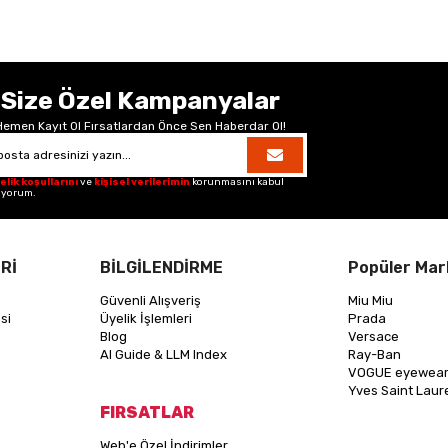
Size Özel Kampanyalar
Hemen Kayıt Ol Fırsatlardan Önce Sen Haberdar Ol!
elik koşullarını
ve
kişisel verilerimin
korunmasını kabul
iyorum.
Rİ
BİLGİLENDİRME
Popüler Mar
Güvenli Alışveriş
Miu Miu
si
Üyelik İşlemleri
Prada
Blog
Versace
AI Guide & LLM Index
Ray-Ban
VOGUE eyewea
Yves Saint Laur
FIRSATLAR
Web'e Özel İndirimler