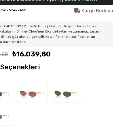
056262477465
Kargo Bedava
O 4017 302371 55-16 Güneş Gözlüğü ile ışıltılı bir sofistike
yakalayın. Jimmy Choo’nun lüks detayları ve zamansız tasarım
stilinize göz alıcı bir çekicilik katar. Feminen, zarif ve her an
 hazır bir ifade.
₺16.039,80
,00
Seçenekleri