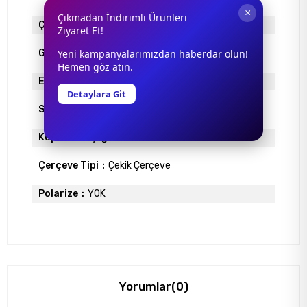
×
Çıkmadan İndirimli Ürünleri
Çerçeve Materyali
METAL
Ziyaret Et!
Yeni kampanyalarımızdan haberdar olun!
Gövde Rengi
BORDO
Hemen göz atın.
Ekartman
59
Detaylara Git
Sap Uzunlugu
140
Köprü Genişliği
16
Çerçeve Tipi
Çekik Çerçeve
Polarize
YOK
Yorumlar
(0)