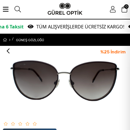
0
it
TÜM ALIŞVERİŞLERDE ÜCRETSİZ KARGO!
Ga
GÜNEŞ GÖZLÜĞÜ
%
25
İndirim