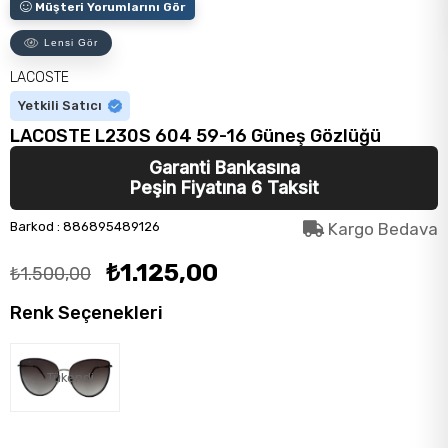
Müşteri Yorumlarını Gör
Lensi Gör
LACOSTE
Yetkili Satıcı
LACOSTE L230S 604 59-16 Güneş Gözlüğü
Garanti Bankasına
Peşin Fiyatına 6 Taksit
Barkod
:
886895489126
Kargo Bedava
₺1.125,00
₺1.500,00
Renk Seçenekleri
Tükendi