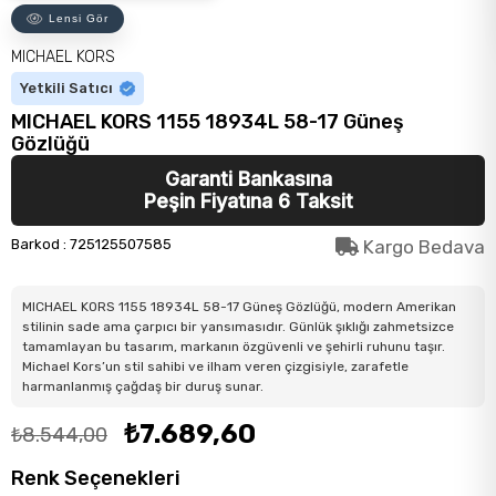
Lensi Gör
MICHAEL KORS
Yetkili Satıcı
MICHAEL KORS 1155 18934L 58-17 Güneş
Gözlüğü
Garanti Bankasına
Peşin Fiyatına 6 Taksit
Barkod
:
725125507585
Kargo Bedava
MICHAEL KORS 1155 18934L 58-17 Güneş Gözlüğü, modern Amerikan
stilinin sade ama çarpıcı bir yansımasıdır. Günlük şıklığı zahmetsizce
tamamlayan bu tasarım, markanın özgüvenli ve şehirli ruhunu taşır.
Michael Kors’un stil sahibi ve ilham veren çizgisiyle, zarafetle
harmanlanmış çağdaş bir duruş sunar.
₺7.689,60
₺8.544,00
Renk Seçenekleri