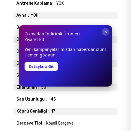
Antrefle Kaplama
YOK
Ayna
YOK
Degrade
VAR
×
Çıkmadan İndirimli Ürünleri
Ziyaret Et!
Cam Materyali
POLİKARBON
Yeni kampanyalarımızdan haberdar olun!
Cam Rengi
MAVİ DEGRADE
Hemen göz atın.
Çerçeve Materyali
METAL
Detaylara Git
Gövde Rengi
GÜMÜŞ
Ekartman
58
Sap Uzunlugu
145
Köprü Genişliği
17
Çerçeve Tipi
Köşeli Çerçeve