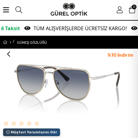
0
TÜM ALIŞVERİŞLERDE ÜCRETSİZ KARGO!
Gara
GÜNEŞ GÖZLÜĞÜ
%
10
İndirim
Müşteri Yorumlarını Gör