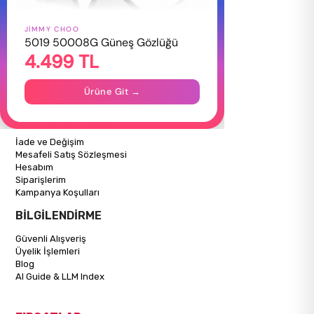
JIMMY CHOO
HAKKIMIZDA
5019 50008G Güneş Gözlüğü
4.499 TL
Hakkımızda
Gizlilik Politikası
İletişim
Ürüne Git →
Mağazalarımız
ALIŞVERİŞ BİLGİLERİ
İade ve Değişim
Mesafeli Satış Sözleşmesi
Hesabım
Siparişlerim
Kampanya Koşulları
BİLGİLENDİRME
Güvenli Alışveriş
Üyelik İşlemleri
Blog
AI Guide & LLM Index