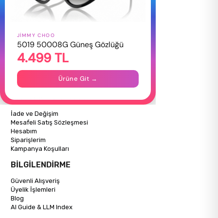
JIMMY CHOO
HAKKIMIZDA
5019 50008G Güneş Gözlüğü
4.499 TL
Hakkımızda
Gizlilik Politikası
İletişim
Ürüne Git →
Mağazalarımız
ALIŞVERİŞ BİLGİLERİ
İade ve Değişim
Mesafeli Satış Sözleşmesi
Hesabım
Siparişlerim
Kampanya Koşulları
BİLGİLENDİRME
Güvenli Alışveriş
Üyelik İşlemleri
Blog
AI Guide & LLM Index