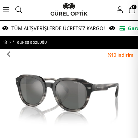
0
M ALIŞVERİŞLERDE ÜCRETSİZ KARGO!
Garanti Bank
GÜNEŞ GÖZLÜĞÜ
%
10
İndirim