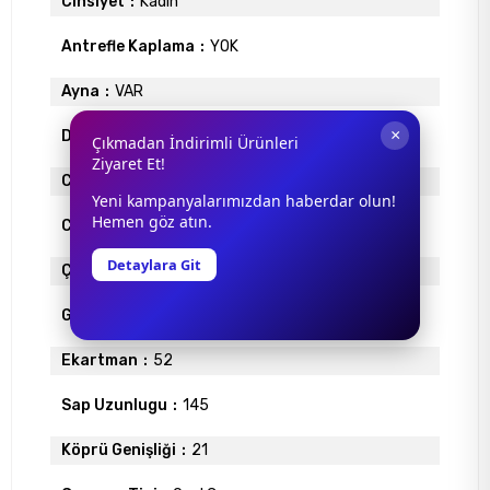
Cinsiyet
Kadın
Antrefle Kaplama
YOK
Ayna
VAR
×
Degrade
YOK
Çıkmadan İndirimli Ürünleri
Ziyaret Et!
Cam Materyali
ORGANİK
Yeni kampanyalarımızdan haberdar olun!
Hemen göz atın.
Cam Rengi
GRİ
Detaylara Git
Çerçeve Materyali
ASETAT
Gövde Rengi
SİYAH
Ekartman
52
Sap Uzunlugu
145
Köprü Genişliği
21