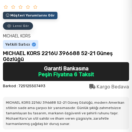
Müşteri Yorumlarını Gör
Lensi Gör
MICHAEL KORS
Yetkili Satıcı
MICHAEL KORS 2216U 396688 52-21 Güneş
Gözlüğü
Garanti Bankasına
Peşin Fiyatına 6 Taksit
Barkod
:
725125507493
Kargo Bedava
MICHAEL KORS 2216U 396688 52-21 Güneş Gözlüğü, modern Amerikan
stilinin sade ama çarpıcı bir yansımasıdır. Günlük şıklığı zahmetsizce
tamamlayan bu tasarım, markanın özgüvenli ve şehirli ruhunu taşır.
Michael Kors’un stil sahibi ve ilham veren çizgisiyle, zarafetle
harmanlanmış çağdaş bir duruş sunar.