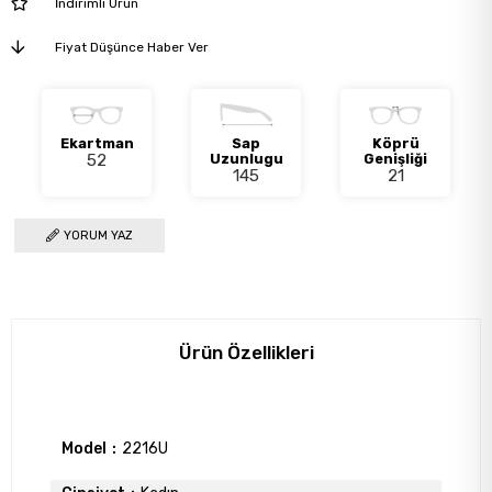
İndirimli Ürün
Fiyat Düşünce Haber Ver
Ekartman
Sap
Köprü
52
Uzunlugu
Genişliği
145
21
YORUM YAZ
Ürün Özellikleri
Model
2216U