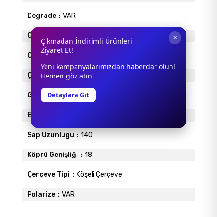
Degrade
VAR
Cam Materyali
ORGANİK
×
Çıkmadan İndirimli Ürünleri
Ziyaret Et!
Cam Rengi
KAHVE
Yeni kampanyalarımızdan haberdar olun!
Çerçeve Materyali
ASETAT
Hemen göz atın.
Detaylara Git
Gövde Rengi
ROSE
Ekartman
53
Sap Uzunlugu
140
Köprü Genişliği
18
Çerçeve Tipi
Köşeli Çerçeve
Polarize
VAR