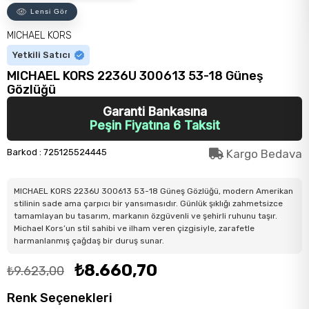
Lensi Gör
MICHAEL KORS
Yetkili Satıcı
MICHAEL KORS 2236U 300613 53-18 Güneş
Gözlüğü
Garanti Bankasına
Peşin Fiyatına 6 Taksit
Barkod
:
725125524445
Kargo Bedava
MICHAEL KORS 2236U 300613 53-18 Güneş Gözlüğü, modern Amerikan
stilinin sade ama çarpıcı bir yansımasıdır. Günlük şıklığı zahmetsizce
tamamlayan bu tasarım, markanın özgüvenli ve şehirli ruhunu taşır.
Michael Kors’un stil sahibi ve ilham veren çizgisiyle, zarafetle
harmanlanmış çağdaş bir duruş sunar.
₺8.660,70
₺9.623,00
Renk Seçenekleri