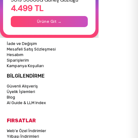
4.499 TL
Hakkımızda
Gizlilik Politikası
İletişim
Ürüne Git →
Mağazalarımız
ALIŞVERİŞ BİLGİLERİ
İade ve Değişim
Mesafeli Satış Sözleşmesi
Hesabım
Siparişlerim
Kampanya Koşulları
BİLGİLENDİRME
Güvenli Alışveriş
Üyelik İşlemleri
Blog
AI Guide & LLM Index
FIRSATLAR
Web'e Özel İndirimler
Yılbaşı İndirimleri