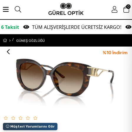
0
TÜM ALIŞVERİŞLERDE ÜCRETSİZ KARGO!
Gara
GÜNEŞ GÖZLÜĞÜ
%
10
İndirim
Müşteri Yorumlarını Gör