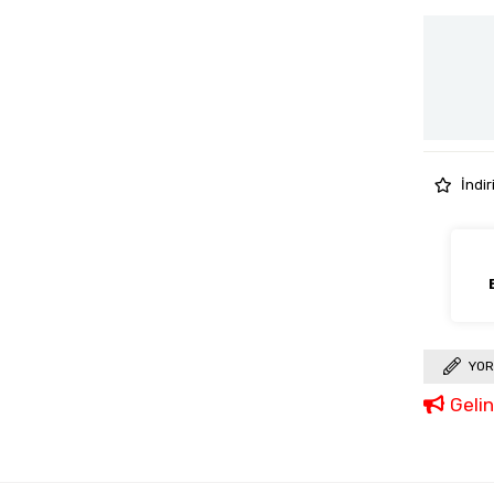
İndir
YOR
Geli