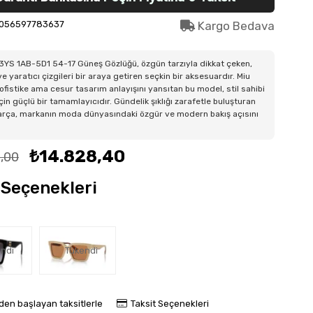
056597783637
Kargo Bedava
3YS 1AB-5D1 54-17 Güneş Gözlüğü, özgün tarzıyla dikkat çeken,
e yaratıcı çizgileri bir araya getiren seçkin bir aksesuardır. Miu
ofistike ama cesur tasarım anlayışını yansıtan bu model, stil sahibi
için güçlü bir tamamlayıcıdır. Gündelik şıklığı zarafetle buluşturan
arça, markanın moda dünyasındaki özgür ve modern bakış açısını
₺14.828,40
,00
Seçenekleri
ndi
Tükendi
'den başlayan taksitlerle
Taksit Seçenekleri