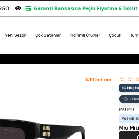
aranti Bankasına Peşin Fiyatına 6 Taksit
TÜM ALIŞ
Yeni Sezon
Çok Satanlar
İndirimli Ürünler
Çocuk
Tüm 
%
10
İndirim
Müşter
Lensi
MIU MIU
Yetkili S
Mıu Mı