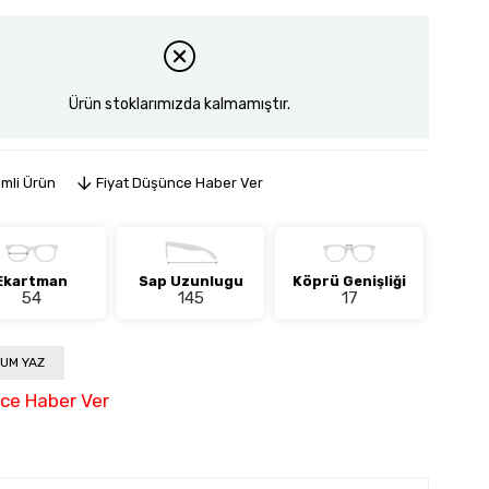
Ürün stoklarımızda kalmamıştır.
imli Ürün
Fiyat Düşünce Haber Ver
Ekartman
Sap Uzunlugu
Köprü Genişliği
54
145
17
UM YAZ
nce Haber Ver