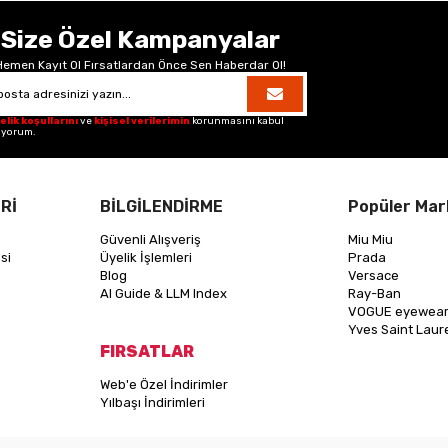
Size Özel Kampanyalar
Hemen Kayıt Ol Fırsatlardan Önce Sen Haberdar Ol!
elik koşullarını
ve
kişisel verilerimin
korunmasını kabul
iyorum.
Rİ
BİLGİLENDİRME
Popüler Mar
Güvenli Alışveriş
Miu Miu
si
Üyelik İşlemleri
Prada
Blog
Versace
AI Guide & LLM Index
Ray-Ban
VOGUE eyewea
Yves Saint Laur
FIRSATLAR
Web'e Özel İndirimler
Yılbaşı İndirimleri