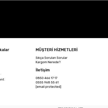
kalar
MÜŞTERİ HİZMETLERİ
Sıkça Sorulan Sorular
Kargom Nerede?
İletişim
r
0850 466 17 17
ent
0555 968 55 61
[email protected]