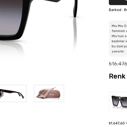
Barkod
:
8
Mıu Mıu 0
feminen v
Miu'nun s
kadınlar 
bu özel p
yansıtır.
₺16.476
Renk 
Tüke
₺1.647,60