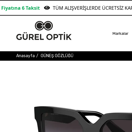
it
TÜM ALIŞVERİŞLERDE ÜCRETSİZ KARGO!
G
Markalar
Anasayfa
GÜNEŞ GÖZLÜĞÜ