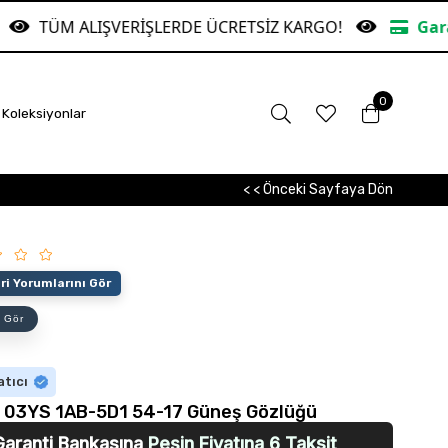
VERİŞLERDE ÜCRETSİZ KARGO!
Garanti Bankasına 
0
Koleksiyonlar
< < Önceki Sayfaya Dön
i Yorumlarını Gör
 Gör
atıcı
u 03YS 1AB-5D1 54-17 Güneş Gözlüğü
Garanti Bankasına
Peşin Fiyatına 6 Taksit