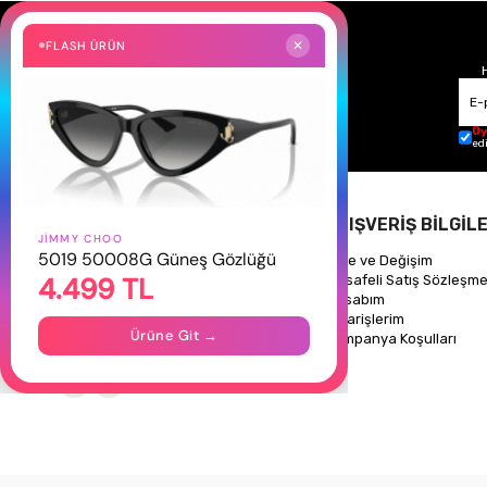
FLASH ÜRÜN
✕
Üy
ed
HAKKIMIZDA
ALIŞVERİŞ BİLGİLE
JIMMY CHOO
5019 50008G Güneş Gözlüğü
Hakkımızda
İade ve Değişim
4.499 TL
Gizlilik Politikası
Mesafeli Satış Sözleşme
İletişim
Hesabım
Mağazalarımız
Siparişlerim
Ürüne Git →
Kampanya Koşulları
Takipte Kal