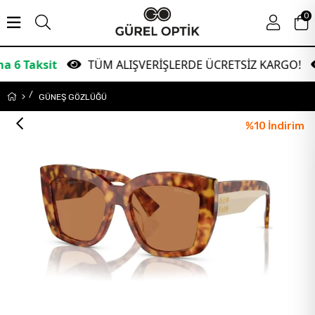
0
it
TÜM ALIŞVERİŞLERDE ÜCRETSİZ KARGO!
Ga
GÜNEŞ GÖZLÜĞÜ
%
10
İndirim