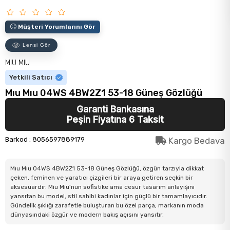
Müşteri Yorumlarını Gör
Lensi Gör
MIU MIU
Yetkili Satıcı
Mıu Mıu 04WS 4BW2Z1 53-18 Güneş Gözlüğü
Garanti Bankasına
Peşin Fiyatına 6 Taksit
Barkod
:
8056597889179
Kargo Bedava
Mıu Mıu 04WS 4BW2Z1 53-18 Güneş Gözlüğü, özgün tarzıyla dikkat
çeken, feminen ve yaratıcı çizgileri bir araya getiren seçkin bir
aksesuardır. Miu Miu'nun sofistike ama cesur tasarım anlayışını
yansıtan bu model, stil sahibi kadınlar için güçlü bir tamamlayıcıdır.
Gündelik şıklığı zarafetle buluşturan bu özel parça, markanın moda
dünyasındaki özgür ve modern bakış açısını yansıtır.