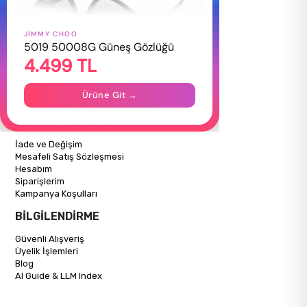
JIMMY CHOO
HAKKIMIZDA
5019 50008G Güneş Gözlüğü
4.499 TL
Hakkımızda
Gizlilik Politikası
İletişim
Ürüne Git →
Mağazalarımız
ALIŞVERİŞ BİLGİLERİ
İade ve Değişim
Mesafeli Satış Sözleşmesi
Hesabım
Siparişlerim
Kampanya Koşulları
BİLGİLENDİRME
Güvenli Alışveriş
Üyelik İşlemleri
Blog
AI Guide & LLM Index