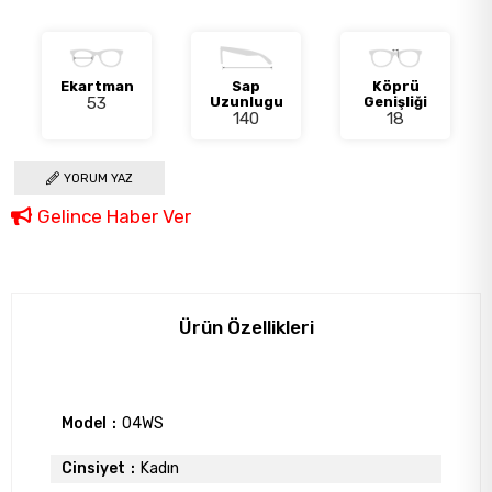
Ekartman
Sap
Köprü
53
Uzunlugu
Genişliği
140
18
YORUM YAZ
Gelince Haber Ver
Ürün Özellikleri
Model
04WS
Cinsiyet
Kadın