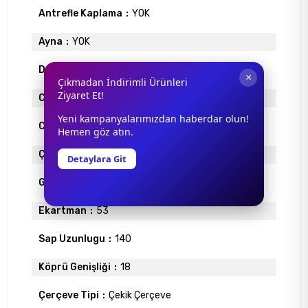
Antrefle Kaplama
YOK
Ayna
YOK
Degrade
YOK
×
Çıkmadan İndirimli Ürünleri
Ziyaret Et!
Cam Materyali
ORGANİK
Yeni kampanyalarımızdan haberdar olun!
Cam Rengi
KAHVE
Hemen göz atın.
Çerçeve Materyali
ASETAT
Detaylara Git
Gövde Rengi
KAHVE
Ekartman
53
Sap Uzunlugu
140
Köprü Genişliği
18
Çerçeve Tipi
Çekik Çerçeve