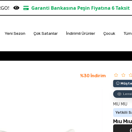
nti Bankasına Peşin Fiyatına 6 Taksit
TÜM ALIŞVER
Yeni Sezon
Çok Satanlar
İndirimli Ürünler
Çocuk
Tüm 
%
30
İndirim
Müşter
Lensi
MIU MIU
Yetkili S
Mıu Mı