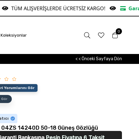
İŞLERDE ÜCRETSİZ KARGO!
Garanti Bankasına Peş
0
Koleksiyonlar
< < Önceki Sayfaya Dön
i Yorumlarını Gör
 Gör
atıcı
u 04ZS 14240D 50-18 Güneş Gözlüğü
Garanti Bankasına
Peşin Fiyatına 6 Taksit