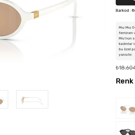
Barkod
:
8
Mıu Mıu 0
feminen v
Miu'nun s
kadınlar 
bu özel p
yansıtır.
₺18.60
Renk 
Tüke