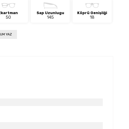
Ekartman
Sap Uzunlugu
Köprü Genişliği
50
145
18
UM YAZ