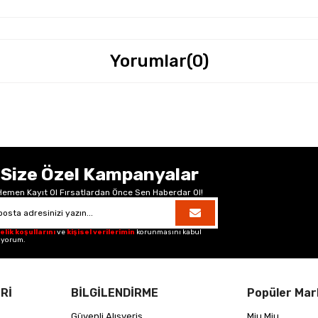
Yorumlar
(0)
Size Özel Kampanyalar
Hemen Kayıt Ol Fırsatlardan Önce Sen Haberdar Ol!
elik koşullarını
ve
kişisel verilerimin
korunmasını kabul
iyorum.
Rİ
BİLGİLENDİRME
Popüler Mar
Güvenli Alışveriş
Miu Miu