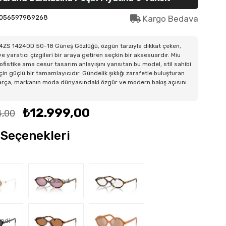
056597989268
Kargo Bedava
4ZS 14240D 50-18 Güneş Gözlüğü, özgün tarzıyla dikkat çeken,
e yaratıcı çizgileri bir araya getiren seçkin bir aksesuardır. Miu
ofistike ama cesur tasarım anlayışını yansıtan bu model, stil sahibi
için güçlü bir tamamlayıcıdır. Gündelik şıklığı zarafetle buluşturan
arça, markanın moda dünyasındaki özgür ve modern bakış açısını
₺12.999,00
4,00
Seçenekleri
Tükendi
ndi