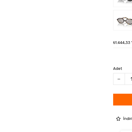
₺1.444,33
Adet
İndir