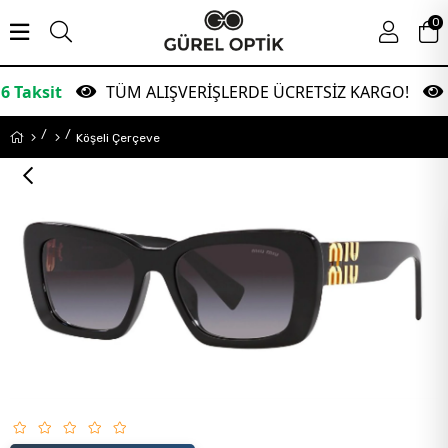
0
TÜM ALIŞVERİŞLERDE ÜCRETSİZ KARGO!
Gara
Köşeli Çerçeve