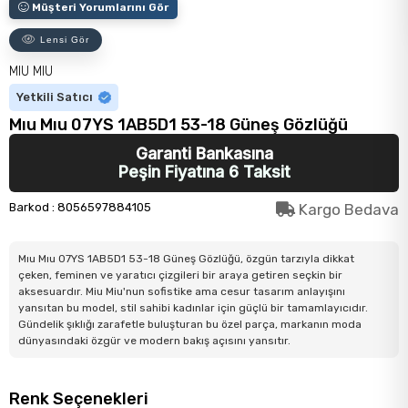
Müşteri Yorumlarını Gör
Lensi Gör
MIU MIU
Yetkili Satıcı
Mıu Mıu 07YS 1AB5D1 53-18 Güneş Gözlüğü
Garanti Bankasına
Peşin Fiyatına 6 Taksit
Barkod
:
8056597884105
Kargo Bedava
Mıu Mıu 07YS 1AB5D1 53-18 Güneş Gözlüğü, özgün tarzıyla dikkat
çeken, feminen ve yaratıcı çizgileri bir araya getiren seçkin bir
aksesuardır. Miu Miu'nun sofistike ama cesur tasarım anlayışını
yansıtan bu model, stil sahibi kadınlar için güçlü bir tamamlayıcıdır.
Gündelik şıklığı zarafetle buluşturan bu özel parça, markanın moda
dünyasındaki özgür ve modern bakış açısını yansıtır.
Renk Seçenekleri