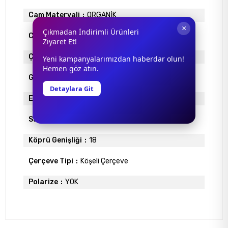
Cam Materyali
ORGANİK
×
Çıkmadan İndirimli Ürünleri
Cam Rengi
FÜME
Ziyaret Et!
Çerçeve Materyali
ASETAT
Yeni kampanyalarımızdan haberdar olun!
Hemen göz atın.
Gövde Rengi
SİYAH
Detaylara Git
Ekartman
53
Sap Uzunlugu
140
Köprü Genişliği
18
Çerçeve Tipi
Köşeli Çerçeve
Polarize
YOK