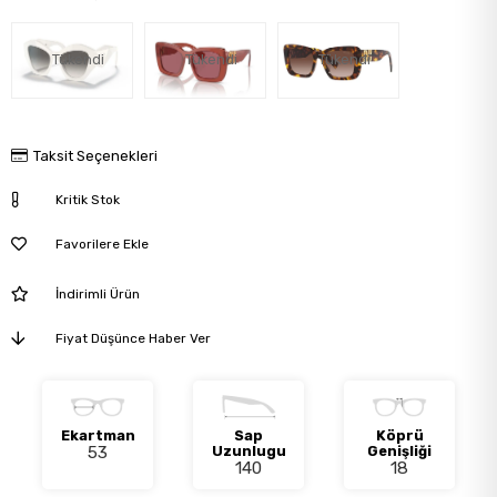
Tükendi
Tükendi
Tükendi
Taksit Seçenekleri
Kritik Stok
Favorilere Ekle
İndirimli Ürün
Fiyat Düşünce Haber Ver
Ekartman
Sap
Köprü
53
Uzunlugu
Genişliği
140
18