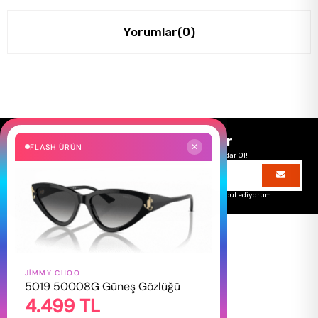
Yorumlar
(0)
Size Özel Kampanyalar
FLASH ÜRÜN
✕
Hemen Kayıt Ol Fırsatlardan Önce Sen Haberdar Ol!
Üyelik koşullarını
ve
kişisel verilerimin
korunmasını kabul ediyorum.
JIMMY CHOO
HAKKIMIZDA
5019 50008G Güneş Gözlüğü
4.499 TL
Hakkımızda
Gizlilik Politikası