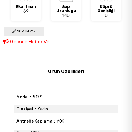
Ekartman
Sap
Köprü
69
Uzunlugu
Genişliği
140
0
YORUM YAZ
Gelince Haber Ver
Ürün Özellikleri
Model
51ZS
Cinsiyet
Kadın
Antrefle Kaplama
YOK