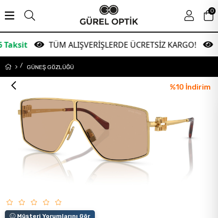
0
TÜM ALIŞVERİŞLERDE ÜCRETSİZ KARGO!
Garan
GÜNEŞ GÖZLÜĞÜ
%
10
İndirim
Müşteri Yorumlarını Gör