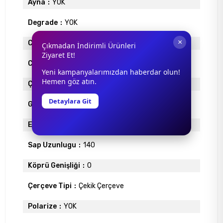
Ayna
YOK
Degrade
YOK
×
Cam Materyali
POLİKARBON
Çıkmadan İndirimli Ürünleri
Ziyaret Et!
Cam Rengi
TURUNCU
Yeni kampanyalarımızdan haberdar olun!
Hemen göz atın.
Çerçeve Materyali
METAL
Detaylara Git
Gövde Rengi
GOLD
Ekartman
69
Sap Uzunlugu
140
Köprü Genişliği
0
Çerçeve Tipi
Çekik Çerçeve
Polarize
YOK