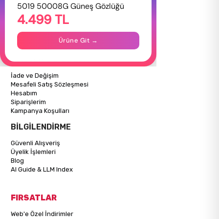
HAKKIMIZDA
5019 50008G Güneş Gözlüğü
4.499 TL
Hakkımızda
Gizlilik Politikası
İletişim
Ürüne Git →
Mağazalarımız
ALIŞVERİŞ BİLGİLERİ
İade ve Değişim
Mesafeli Satış Sözleşmesi
Hesabım
Siparişlerim
Kampanya Koşulları
BİLGİLENDİRME
Güvenli Alışveriş
Üyelik İşlemleri
Blog
AI Guide & LLM Index
FIRSATLAR
Web'e Özel İndirimler