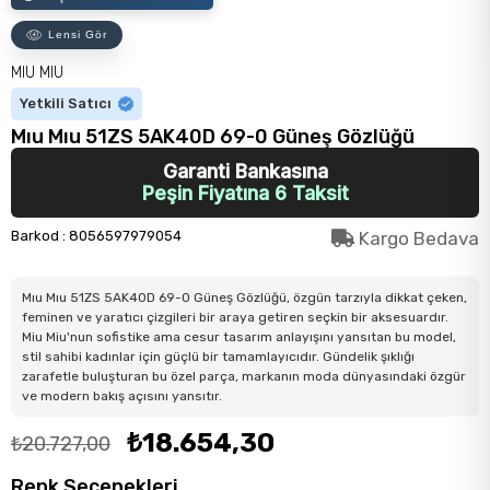
Lensi Gör
MIU MIU
Yetkili Satıcı
Mıu Mıu 51ZS 5AK40D 69-0 Güneş Gözlüğü
Garanti Bankasına
Peşin Fiyatına 6 Taksit
Barkod
:
8056597979054
Kargo Bedava
Mıu Mıu 51ZS 5AK40D 69-0 Güneş Gözlüğü, özgün tarzıyla dikkat çeken,
feminen ve yaratıcı çizgileri bir araya getiren seçkin bir aksesuardır.
Miu Miu'nun sofistike ama cesur tasarım anlayışını yansıtan bu model,
stil sahibi kadınlar için güçlü bir tamamlayıcıdır. Gündelik şıklığı
zarafetle buluşturan bu özel parça, markanın moda dünyasındaki özgür
ve modern bakış açısını yansıtır.
₺18.654,30
₺20.727,00
Renk Seçenekleri