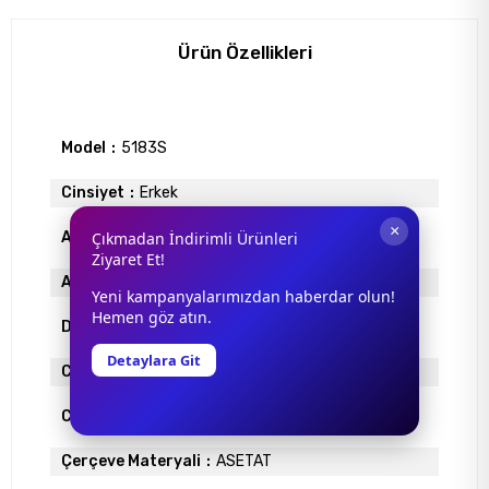
Ürün Özellikleri
Model
5183S
Cinsiyet
Erkek
×
Çıkmadan İndirimli Ürünleri
Antrefle Kaplama
YOK
Ziyaret Et!
Ayna
YOK
Yeni kampanyalarımızdan haberdar olun!
Hemen göz atın.
Degrade
YOK
Detaylara Git
Cam Materyali
ORGANİK
Cam Rengi
YEŞİL
Çerçeve Materyali
ASETAT