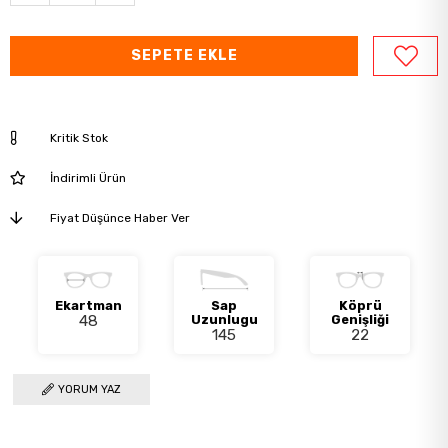
Kritik Stok
İndirimli Ürün
Fiyat Düşünce Haber Ver
Ekartman
Sap
Köprü
48
Uzunlugu
Genişliği
145
22
YORUM YAZ