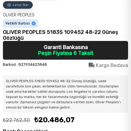
Lensi Gör
OLIVER PEOPLES
Yetkili Satıcı
OLIVER PEOPLES 5183S 109452 48-22 Güneş
Gözlüğü
Garanti Bankasına
Peşin Fiyatına 6 Taksit
Barkod
:
827934423848
Kargo Bedava
OLIVER PEOPLES 5183S 109452 48-22 Güneş Gözlüğü, sade
zarafetiyle öne çıkan, entelektüel bir stilin temsilcisidir. Gösterişten
uzak ama karakter sahibi duruşuyla, Los Angeles’ın yaratıcı ruhunu
taşıyan bu marka, her bir tasarımında özgünlüğü ve incelikli estetiği
yansıtır. Zamansız çizgileri ve detaylara verilen özen, Oliver Peoples'ı
sessiz bir lüksün simgesi haline getirir.
₺20.486,07
₺22.762,30