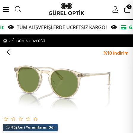
0
 ALIŞVERİŞLERDE ÜCRETSİZ KARGO!
Garanti Bank
GÜNEŞ GÖZLÜĞÜ
%
10
İndirim
Müşteri Yorumlarını Gör