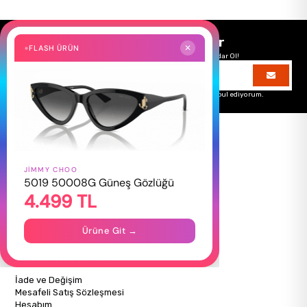
Size Özel Kampanyalar
FLASH ÜRÜN
✕
Hemen Kayıt Ol Fırsatlardan Önce Sen Haberdar Ol!
Üyelik koşullarını
ve
kişisel verilerimin
korunmasını kabul ediyorum.
JIMMY CHOO
HAKKIMIZDA
5019 50008G Güneş Gözlüğü
4.499 TL
Hakkımızda
Gizlilik Politikası
İletişim
Ürüne Git →
Mağazalarımız
ALIŞVERİŞ BİLGİLERİ
İade ve Değişim
Mesafeli Satış Sözleşmesi
Hesabım