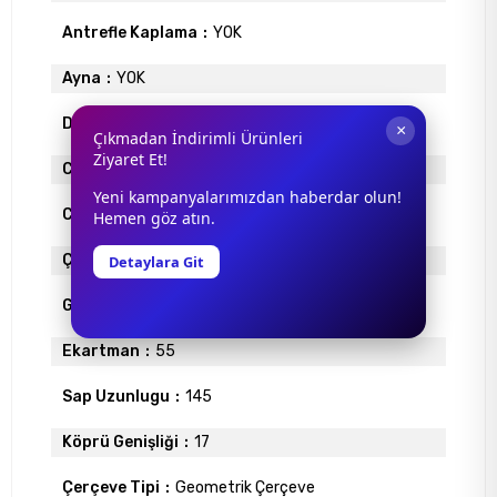
Antrefle Kaplama
YOK
Ayna
YOK
Degrade
YOK
×
Çıkmadan İndirimli Ürünleri
Ziyaret Et!
Cam Materyali
ORGANİK
Yeni kampanyalarımızdan haberdar olun!
Cam Rengi
SİYAH
Hemen göz atın.
Çerçeve Materyali
ASETAT
Detaylara Git
Gövde Rengi
SİYAH
Ekartman
55
Sap Uzunlugu
145
Köprü Genişliği
17
Çerçeve Tipi
Geometrik Çerçeve