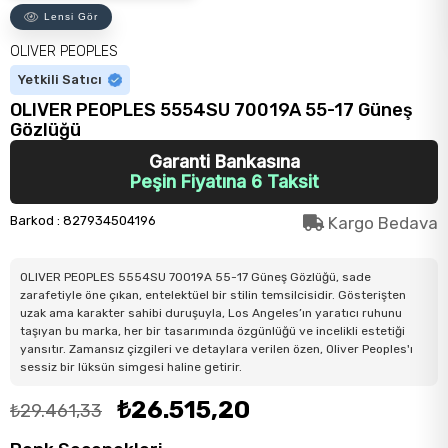
Lensi Gör
OLIVER PEOPLES
Yetkili Satıcı
OLIVER PEOPLES 5554SU 70019A 55-17 Güneş
Gözlüğü
Garanti Bankasına
Peşin Fiyatına 6 Taksit
Barkod
:
827934504196
Kargo Bedava
OLIVER PEOPLES 5554SU 70019A 55-17 Güneş Gözlüğü, sade
zarafetiyle öne çıkan, entelektüel bir stilin temsilcisidir. Gösterişten
uzak ama karakter sahibi duruşuyla, Los Angeles’ın yaratıcı ruhunu
taşıyan bu marka, her bir tasarımında özgünlüğü ve incelikli estetiği
yansıtır. Zamansız çizgileri ve detaylara verilen özen, Oliver Peoples'ı
sessiz bir lüksün simgesi haline getirir.
₺26.515,20
₺29.461,33