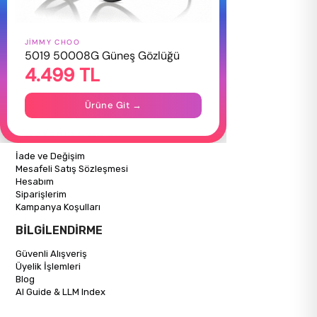
JIMMY CHOO
HAKKIMIZDA
5019 50008G Güneş Gözlüğü
4.499 TL
Hakkımızda
Gizlilik Politikası
İletişim
Ürüne Git →
Mağazalarımız
ALIŞVERİŞ BİLGİLERİ
İade ve Değişim
Mesafeli Satış Sözleşmesi
Hesabım
Siparişlerim
Kampanya Koşulları
BİLGİLENDİRME
Güvenli Alışveriş
Üyelik İşlemleri
Blog
AI Guide & LLM Index