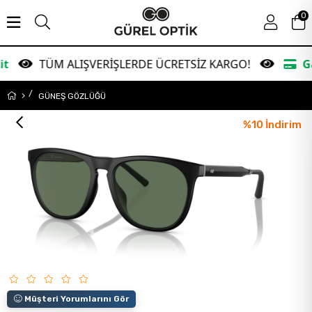
0
ÜM ALIŞVERİŞLERDE ÜCRETSİZ KARGO!
Garanti Ban
GÜNEŞ GÖZLÜĞÜ
%
10
İndirim
Müşteri Yorumlarını Gör