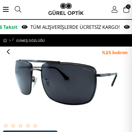
0
TÜM ALIŞVERİŞLERDE ÜCRETSİZ KARGO!
Garan
GÜNEŞ GÖZLÜĞÜ
%
25
İndirim