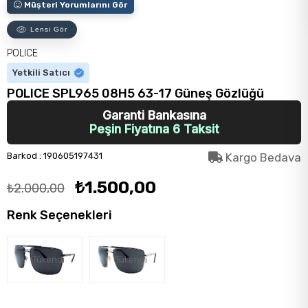
Müşteri Yorumlarını Gör
Lensi Gör
POLICE
Yetkili Satıcı
POLICE SPL965 08H5 63-17 Güneş Gözlüğü
Garanti Bankasına
Peşin Fiyatına 6 Taksit
Barkod
:
190605197431
Kargo Bedava
₺1.500,00
₺2.000,00
Renk Seçenekleri
Tükendi
Tükendi