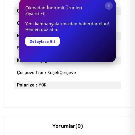
×
Çıkmadan İndirimli Ürünleri
Çerçeve Materyali
METAL
Ziyaret Et!
Yeni kampanyalarımızdan haberdar olun!
Gövde Rengi
SİYAH
Hemen göz atın.
Ekartman
63
Detaylara Git
Sap Uzunlugu
135
Köprü Genişliği
17
Çerçeve Tipi
Köşeli Çerçeve
Polarize
YOK
Yorumlar
(0)