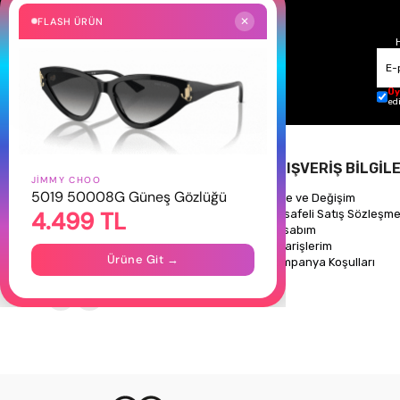
FLASH ÜRÜN
✕
Üy
ed
HAKKIMIZDA
ALIŞVERİŞ BİLGİLE
JIMMY CHOO
5019 50008G Güneş Gözlüğü
Hakkımızda
İade ve Değişim
4.499 TL
Gizlilik Politikası
Mesafeli Satış Sözleşme
İletişim
Hesabım
Mağazalarımız
Siparişlerim
Ürüne Git →
Kampanya Koşulları
Takipte Kal