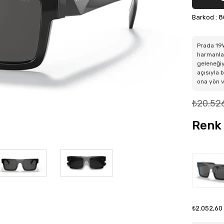
Barkod
:
8
Prada 19
harmanlay
geleneğiy
açısıyla 
ona yön v
₺20.52
Renk 
Tüke
₺2.052,60