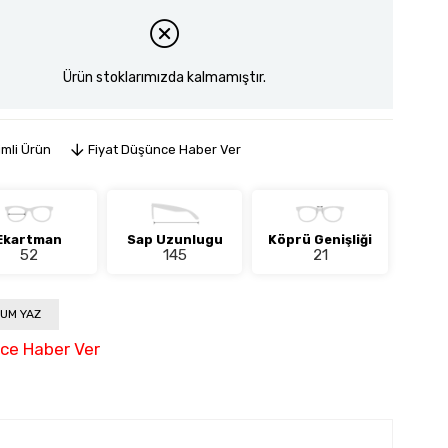
Ürün stoklarımızda kalmamıştır.
imli Ürün
Fiyat Düşünce Haber Ver
Ekartman
Sap Uzunlugu
Köprü Genişliği
52
145
21
UM YAZ
nce Haber Ver