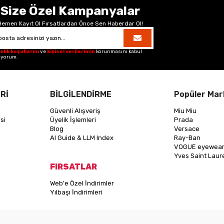
Size Özel Kampanyalar
Hemen Kayıt Ol Fırsatlardan Önce Sen Haberdar Ol!
elik koşullarını
ve
kişisel verilerimin
korunmasını kabul
iyorum.
Rİ
BİLGİLENDİRME
Popüler Mar
Güvenli Alışveriş
Miu Miu
si
Üyelik İşlemleri
Prada
Blog
Versace
AI Guide & LLM Index
Ray-Ban
VOGUE eyewea
Yves Saint Laur
FIRSATLAR
Web'e Özel İndirimler
Yılbaşı İndirimleri