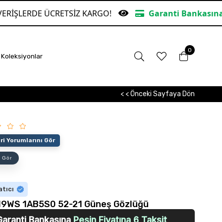
RETSİZ KARGO!
Garanti Bankasına Peşin Fiyatına
0
Koleksiyonlar
< < Önceki Sayfaya Dön
i Yorumlarını Gör
 Gör
atıcı
19WS 1AB5S0 52-21 Güneş Gözlüğü
Garanti Bankasına
Peşin Fiyatına 6 Taksit