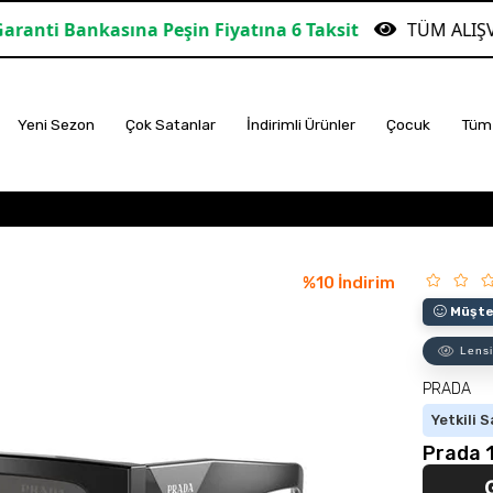
na Peşin Fiyatına 6 Taksit
TÜM ALIŞVERİŞLERDE ÜC
Yeni Sezon
Çok Satanlar
İndirimli Ürünler
Çocuk
Tüm 
%
10
İndirim
Müşter
Lensi
PRADA
Yetkili S
Prada 