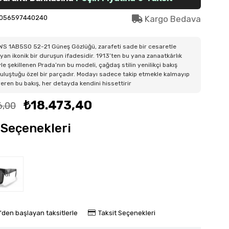
056597440240
Kargo Bedava
WS 1AB5S0 52-21 Güneş Gözlüğü, zarafeti sade bir cesaretle
an ikonik bir duruşun ifadesidir. 1913’ten bu yana zanaatkârlık
le şekillenen Prada’nın bu modeli, çağdaş stilin yenilikçi bakış
buluştuğu özel bir parçadır. Modayı sadece takip etmekle kalmayıp
eren bu bakış, her detayda kendini hissettirir
₺18.473,40
6,00
Seçenekleri
ndi
'den başlayan taksitlerle
Taksit Seçenekleri