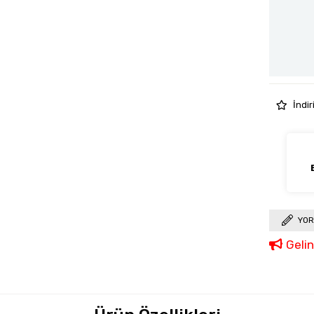
İndir
YOR
Geli