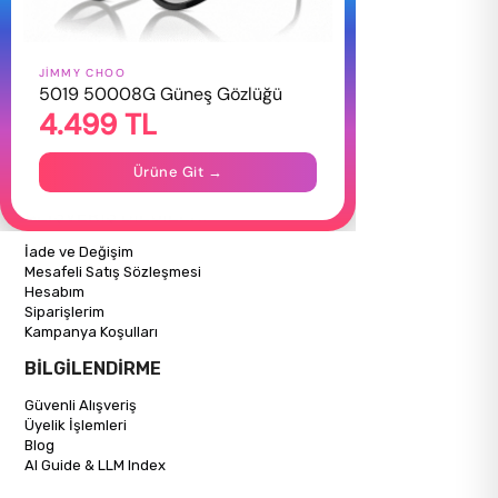
JIMMY CHOO
HAKKIMIZDA
5019 50008G Güneş Gözlüğü
4.499 TL
Hakkımızda
Gizlilik Politikası
İletişim
Ürüne Git →
Mağazalarımız
ALIŞVERİŞ BİLGİLERİ
İade ve Değişim
Mesafeli Satış Sözleşmesi
Hesabım
Siparişlerim
Kampanya Koşulları
BİLGİLENDİRME
Güvenli Alışveriş
Üyelik İşlemleri
Blog
AI Guide & LLM Index