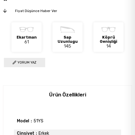
Fiyat Düşünce Haber Ver
Ekartman
Sap
Köprü
61
Uzunlugu
Genişliği
145
14
YORUM YAZ
Ürün Özellikleri
Model
51YS
Cinsiyet
Erkek