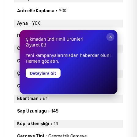
Antrefle Kaplama
YOK
Ayna
YOK
Degrade
YOK
×
Çıkmadan İndirimli Ürünleri
Ziyaret Et!
Cam Materyali
ORGANİK
Yeni kampanyalarımızdan haberdar olun!
Hemen göz atın.
Cam Rengi
SİYAH
Detaylara Git
Çerçeve Materyali
METAL
Gövde Rengi
SİYAH
Ekartman
61
Sap Uzunlugu
145
Köprü Genişliği
14
Çerçeve Tipi
Geometrik Çerçeve