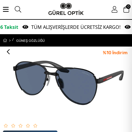
0
TÜM ALIŞVERİŞLERDE ÜCRETSİZ KARGO!
Garan
GÜNEŞ GÖZLÜĞÜ
%
10
İndirim