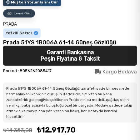
Müşteri Yorumlarını Gör
Lensi Gör
PRADA
Yetkili Satıcı
Prada 51YS 1BO06A 61-14 Güneş Gözlüğü
Garanti Bankasına
Peşin Fiyatına 6 Taksit
Barkod
:
8056262085417
Kargo Bedava
Prada 51YS 1BO06A 61-14 Güneş Gözlüğü, zarafeti sade bir cesaretle
harmanlayan ikonik bir duruşun ifadesidir. 1913’ten bu yana
zanaatkârlık geleneğiyle şekillenen Prada’nın bu modeli, çağdaş stilin
yenilikçi bakış açısıyla buluştuğu özel bir parçadır. Modayı sadece takip
etmekle kalmayıp ona yön veren bu bakış, her detayda kendini
hissettirir
₺12.917,70
₺14.353,00