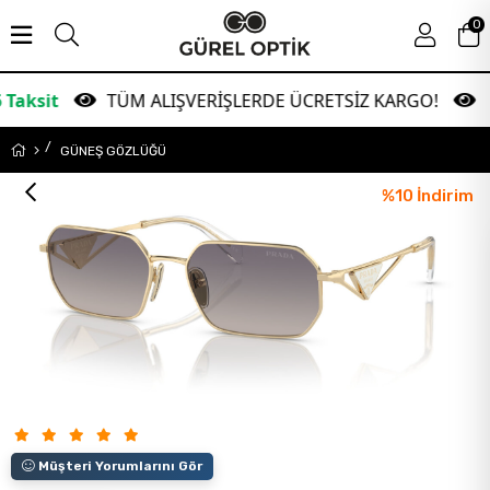
0
TÜM ALIŞVERİŞLERDE ÜCRETSİZ KARGO!
Garan
GÜNEŞ GÖZLÜĞÜ
%
10
İndirim
Müşteri Yorumlarını Gör