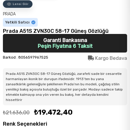
Lensi Gör
PRADA
Yetkili Satıcı
Prada A51S ZVN30C 58-17 Güneş Gözlüğü
Garanti Bankasına
Peşin Fiyatına 6 Taksit
Barkod
:
8056597967525
Kargo Bedava
Prada A51S ZVN30C 58-17 Güneş Gözlüğü, zarafeti sade bir cesaretle
harmanlayan ikonik bir duruşun ifadesidir. 1913’ten bu yana
zanaatkârlık geleneğiyle şekillenen Prada’nın bu modeli, çağdaş stilin
yenilikçi bakış açısıyla buluştuğu özel bir parçadır. Modayı sadece takip
etmekle kalmayıp ona yön veren bu bakış, her detayda kendini
hissettirir
₺19.472,40
₺21.636,00
Renk Seçenekleri