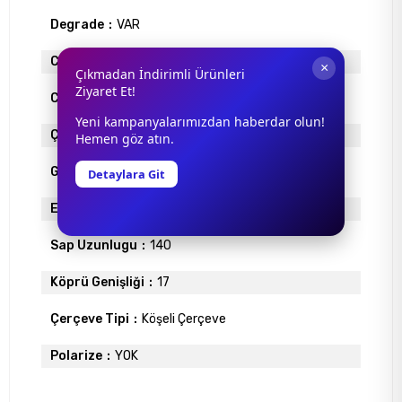
Degrade
VAR
Cam Materyali
POLİKARBON
×
Çıkmadan İndirimli Ürünleri
Ziyaret Et!
Cam Rengi
MAVİ
Yeni kampanyalarımızdan haberdar olun!
Çerçeve Materyali
METAL
Hemen göz atın.
Gövde Rengi
GOLD
Detaylara Git
Ekartman
58
Sap Uzunlugu
140
Köprü Genişliği
17
Çerçeve Tipi
Köşeli Çerçeve
Polarize
YOK