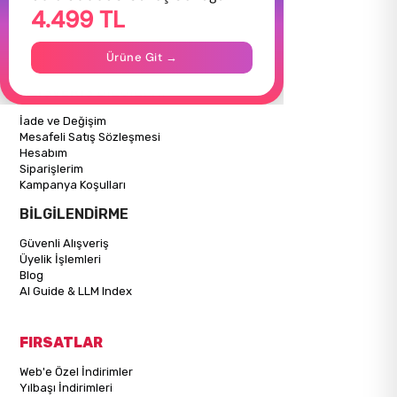
4.499 TL
Hakkımızda
Gizlilik Politikası
İletişim
Ürüne Git →
Mağazalarımız
ALIŞVERİŞ BİLGİLERİ
İade ve Değişim
Mesafeli Satış Sözleşmesi
Hesabım
Siparişlerim
Kampanya Koşulları
BİLGİLENDİRME
Güvenli Alışveriş
Üyelik İşlemleri
Blog
AI Guide & LLM Index
FIRSATLAR
Web'e Özel İndirimler
Yılbaşı İndirimleri