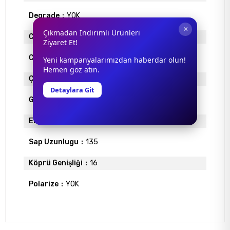
Degrade
YOK
×
Çıkmadan İndirimli Ürünleri
Cam Materyali
ORGANİK
Ziyaret Et!
Cam Rengi
SARI
Yeni kampanyalarımızdan haberdar olun!
Hemen göz atın.
Çerçeve Materyali
METAL
Detaylara Git
Gövde Rengi
ALTIN
Ekartman
59
Sap Uzunlugu
135
Köprü Genişliği
16
Polarize
YOK