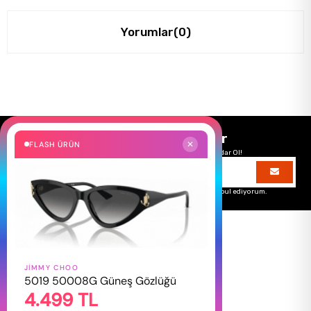
Yorumlar
(0)
Size Özel Kampanyalar
FLASH ÜRÜN
✕
Hemen Kayıt Ol Fırsatlardan Önce Sen Haberdar Ol!
Üyelik koşullarını
ve
kişisel verilerimin
korunmasını kabul ediyorum.
JIMMY CHOO
HAKKIMIZDA
5019 50008G Güneş Gözlüğü
4.499 TL
Hakkımızda
Gizlilik Politikası