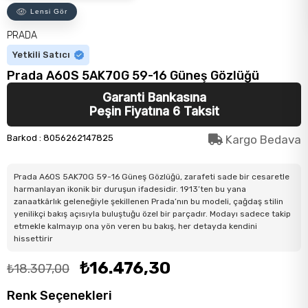
Lensi Gör
PRADA
Yetkili Satıcı
Prada A60S 5AK70G 59-16 Güneş Gözlüğü
Garanti Bankasına
Peşin Fiyatına 6 Taksit
Barkod
:
8056262147825
Kargo Bedava
Prada A60S 5AK70G 59-16 Güneş Gözlüğü, zarafeti sade bir cesaretle
harmanlayan ikonik bir duruşun ifadesidir. 1913’ten bu yana
zanaatkârlık geleneğiyle şekillenen Prada’nın bu modeli, çağdaş stilin
yenilikçi bakış açısıyla buluştuğu özel bir parçadır. Modayı sadece takip
etmekle kalmayıp ona yön veren bu bakış, her detayda kendini
hissettirir
₺16.476,30
₺18.307,00
Renk Seçenekleri