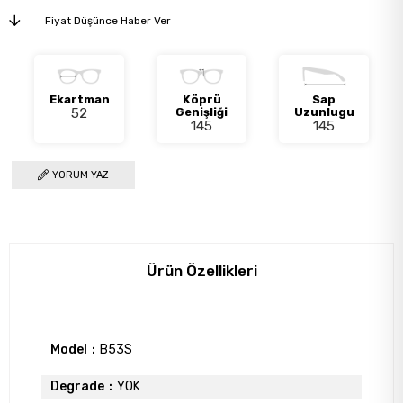
Fiyat Düşünce Haber Ver
Ekartman
Köprü
Sap
52
Genişliği
Uzunlugu
145
145
YORUM YAZ
Ürün Özellikleri
Model
B53S
Degrade
YOK