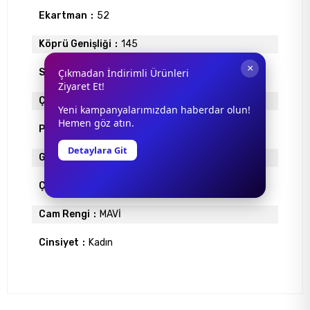
Ekartman
52
Köprü Genişliği
145
×
Çıkmadan İndirimli Ürünleri
Sap Uzunlugu
145
Ziyaret Et!
Çerçeve Tipi
Oval Çerçeve
Yeni kampanyalarımızdan haberdar olun!
Hemen göz atın.
Polarize
YOK
Detaylara Git
Gövde Rengi
GÜMÜŞ
Çerçeve Materyali
METAL
Cam Rengi
MAVİ
Cinsiyet
Kadın