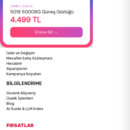
JIMMY CHOO
HAKKIMIZDA
5019 50008G Güneş Gözlüğü
4.499 TL
Hakkımızda
Gizlilik Politikası
İletişim
Ürüne Git →
Mağazalarımız
ALIŞVERİŞ BİLGİLERİ
İade ve Değişim
Mesafeli Satış Sözleşmesi
Hesabım
Siparişlerim
Kampanya Koşulları
BİLGİLENDİRME
Güvenli Alışveriş
Üyelik İşlemleri
Blog
AI Guide & LLM Index
FIRSATLAR