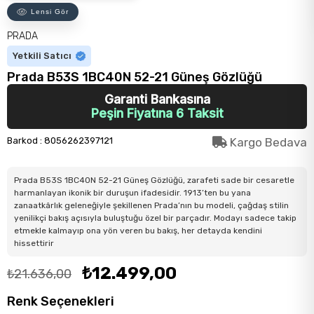
Lensi Gör
PRADA
Yetkili Satıcı
Prada B53S 1BC40N 52-21 Güneş Gözlüğü
Garanti Bankasına
Peşin Fiyatına 6 Taksit
Barkod
:
8056262397121
Kargo Bedava
Prada B53S 1BC40N 52-21 Güneş Gözlüğü, zarafeti sade bir cesaretle
harmanlayan ikonik bir duruşun ifadesidir. 1913’ten bu yana
zanaatkârlık geleneğiyle şekillenen Prada’nın bu modeli, çağdaş stilin
yenilikçi bakış açısıyla buluştuğu özel bir parçadır. Modayı sadece takip
etmekle kalmayıp ona yön veren bu bakış, her detayda kendini
hissettirir
₺12.499,00
₺21.636,00
Renk Seçenekleri