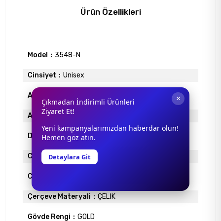
Ürün Özellikleri
Model
3548-N
Cinsiyet
Unisex
Antrefle Kaplama
YOK
×
Çıkmadan İndirimli Ürünleri
Ziyaret Et!
Ayna
YOK
Yeni kampanyalarımızdan haberdar olun!
Degrade
YOK
Hemen göz atın.
Cam Materyali
MİNERAL
Detaylara Git
Cam Rengi
YEŞİL
Çerçeve Materyali
ÇELİK
Gövde Rengi
GOLD