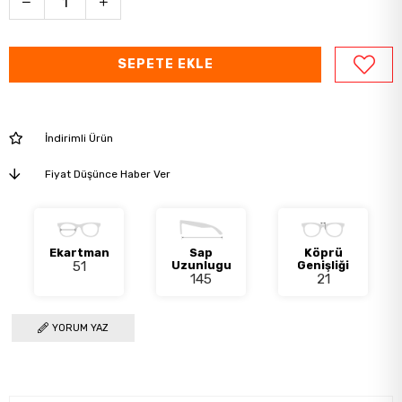
İndirimli Ürün
Fiyat Düşünce Haber Ver
Ekartman
Sap
Köprü
51
Uzunlugu
Genişliği
145
21
YORUM YAZ