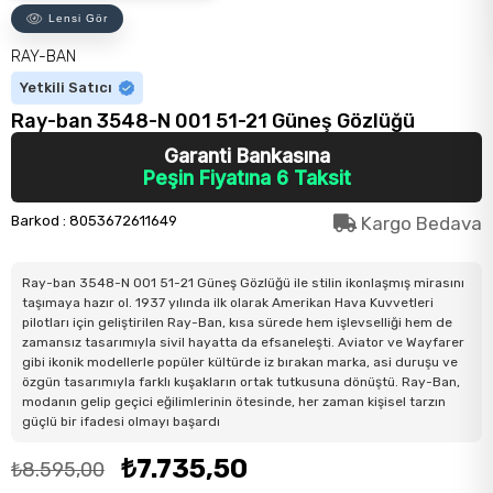
Lensi Gör
RAY-BAN
Yetkili Satıcı
Ray-ban 3548-N 001 51-21 Güneş Gözlüğü
Garanti Bankasına
Peşin Fiyatına 6 Taksit
Barkod
:
8053672611649
Kargo Bedava
Ray-ban 3548-N 001 51-21 Güneş Gözlüğü ile stilin ikonlaşmış mirasını
taşımaya hazır ol. 1937 yılında ilk olarak Amerikan Hava Kuvvetleri
pilotları için geliştirilen Ray-Ban, kısa sürede hem işlevselliği hem de
zamansız tasarımıyla sivil hayatta da efsaneleşti. Aviator ve Wayfarer
gibi ikonik modellerle popüler kültürde iz bırakan marka, asi duruşu ve
özgün tasarımıyla farklı kuşakların ortak tutkusuna dönüştü. Ray-Ban,
modanın gelip geçici eğilimlerinin ötesinde, her zaman kişisel tarzın
güçlü bir ifadesi olmayı başardı
₺7.735,50
₺8.595,00