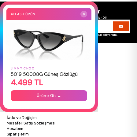
Size Özel Kampanyalar
FLASH ÜRÜN
✕
Hemen Kayıt Ol Fırsatlardan Önce Sen Haberdar Ol!
Üyelik koşullarını
ve
kişisel verilerimin
korunmasını kabul ediyorum.
JIMMY CHOO
HAKKIMIZDA
5019 50008G Güneş Gözlüğü
4.499 TL
Hakkımızda
Gizlilik Politikası
İletişim
Ürüne Git →
Mağazalarımız
ALIŞVERİŞ BİLGİLERİ
İade ve Değişim
Mesafeli Satış Sözleşmesi
Hesabım
Siparişlerim