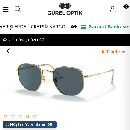
0
E ÜCRETSİZ KARGO!
Garanti Bankasına Peşin Fiya
GÜNEŞ GÖZLÜĞÜ
%
10
İndirim
Müşteri Yorumlarını Gör