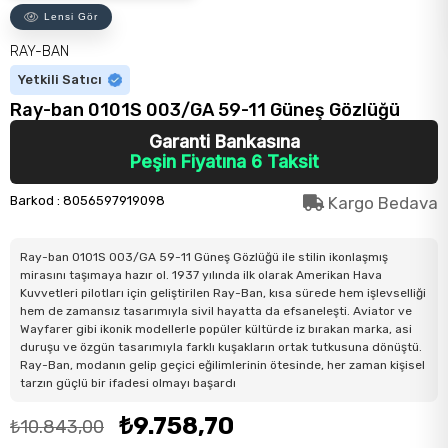
Lensi Gör
RAY-BAN
Yetkili Satıcı
Ray-ban 0101S 003/GA 59-11 Güneş Gözlüğü
Garanti Bankasına
Peşin Fiyatına 6 Taksit
Barkod
:
8056597919098
Kargo Bedava
Ray-ban 0101S 003/GA 59-11 Güneş Gözlüğü ile stilin ikonlaşmış
mirasını taşımaya hazır ol. 1937 yılında ilk olarak Amerikan Hava
Kuvvetleri pilotları için geliştirilen Ray-Ban, kısa sürede hem işlevselliği
hem de zamansız tasarımıyla sivil hayatta da efsaneleşti. Aviator ve
Wayfarer gibi ikonik modellerle popüler kültürde iz bırakan marka, asi
duruşu ve özgün tasarımıyla farklı kuşakların ortak tutkusuna dönüştü.
Ray-Ban, modanın gelip geçici eğilimlerinin ötesinde, her zaman kişisel
tarzın güçlü bir ifadesi olmayı başardı
₺9.758,70
₺10.843,00