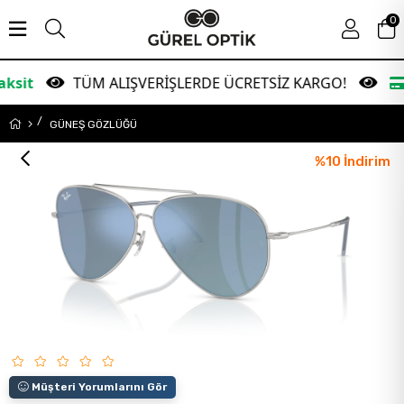
0
TÜM ALIŞVERİŞLERDE ÜCRETSİZ KARGO!
Garanti 
GÜNEŞ GÖZLÜĞÜ
%
10
İndirim
Müşteri Yorumlarını Gör