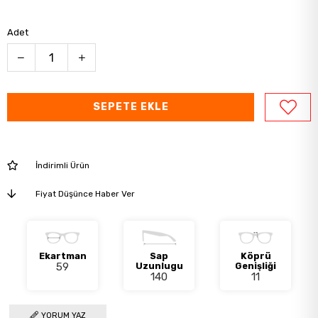
Adet
İndirimli Ürün
Fiyat Düşünce Haber Ver
Ekartman
Sap
Köprü
59
Uzunlugu
Genişliği
140
11
YORUM YAZ