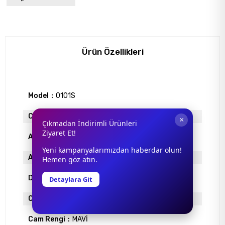
Ürün Özellikleri
Model
0101S
Cinsiyet
Unisex
×
Çıkmadan İndirimli Ürünleri
Ziyaret Et!
Antrefle Kaplama
YOK
Yeni kampanyalarımızdan haberdar olun!
Ayna
VAR
Hemen göz atın.
Degrade
YOK
Detaylara Git
Cam Materyali
MİNERAL
Cam Rengi
MAVİ