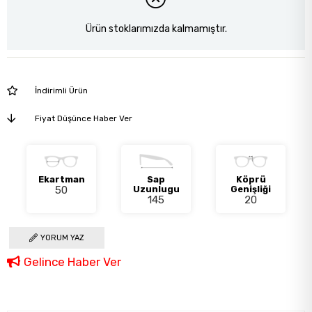
Ürün stoklarımızda kalmamıştır.
İndirimli Ürün
Fiyat Düşünce Haber Ver
Ekartman
Sap
Köprü
50
Uzunlugu
Genişliği
145
20
YORUM YAZ
Gelince Haber Ver