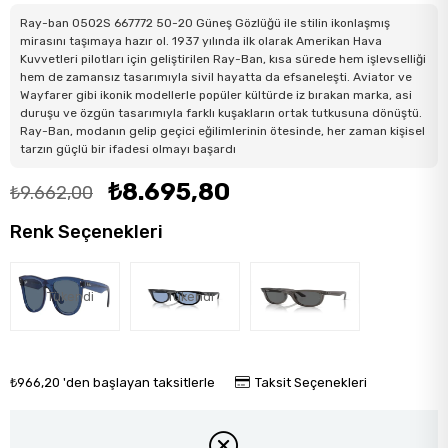
Ray-ban 0502S 667772 50-20 Güneş Gözlüğü ile stilin ikonlaşmış
mirasını taşımaya hazır ol. 1937 yılında ilk olarak Amerikan Hava
Kuvvetleri pilotları için geliştirilen Ray-Ban, kısa sürede hem işlevselliği
hem de zamansız tasarımıyla sivil hayatta da efsaneleşti. Aviator ve
Wayfarer gibi ikonik modellerle popüler kültürde iz bırakan marka, asi
duruşu ve özgün tasarımıyla farklı kuşakların ortak tutkusuna dönüştü.
Ray-Ban, modanın gelip geçici eğilimlerinin ötesinde, her zaman kişisel
tarzın güçlü bir ifadesi olmayı başardı
₺8.695,80
₺9.662,00
Renk Seçenekleri
Tükendi
Tükendi
₺966,20
'den başlayan taksitlerle
Taksit Seçenekleri