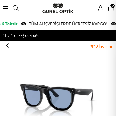
0
TÜM ALIŞVERİŞLERDE ÜCRETSİZ KARGO!
Gara
GÜNEŞ GÖZLÜĞÜ
%
10
İndirim