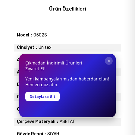
Ürün Özellikleri
Model
0502S
Cinsiyet
Unisex
Antrefle Kaplama
YOK
×
Çıkmadan İndirimli Ürünleri
Ziyaret Et!
Ayna
YOK
Yeni kampanyalarımızdan haberdar olun!
Hemen göz atın.
Degrade
YOK
Detaylara Git
Cam Materyali
ORGANİK
Cam Rengi
YEŞİL
Çerçeve Materyali
ASETAT
Gövde Rengi
SİYAH