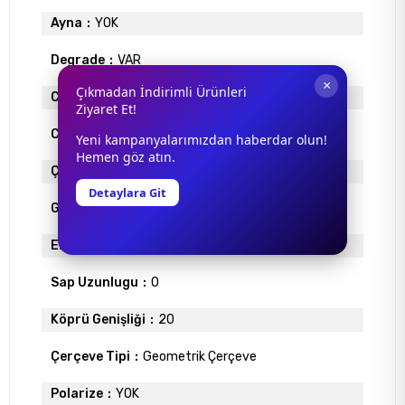
Ayna
YOK
Degrade
VAR
×
Çıkmadan İndirimli Ürünleri
Cam Materyali
ORGANİK
Ziyaret Et!
Cam Rengi
KAHVE DEGRADE
Yeni kampanyalarımızdan haberdar olun!
Hemen göz atın.
Çerçeve Materyali
ASETAT
Detaylara Git
Gövde Rengi
BAL KÖPÜĞÜ
Ekartman
53
Sap Uzunlugu
0
Köprü Genişliği
20
Çerçeve Tipi
Geometrik Çerçeve
Polarize
YOK