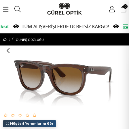
0
TÜM ALIŞVERİŞLERDE ÜCRETSİZ KARGO!
Garanti 
GÜNEŞ GÖZLÜĞÜ
Müşteri Yorumlarını Gör