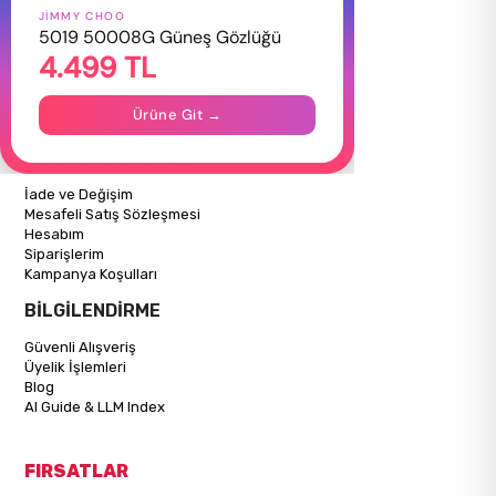
JIMMY CHOO
HAKKIMIZDA
5019 50008G Güneş Gözlüğü
4.499 TL
Hakkımızda
Gizlilik Politikası
İletişim
Ürüne Git →
Mağazalarımız
ALIŞVERİŞ BİLGİLERİ
İade ve Değişim
Mesafeli Satış Sözleşmesi
Hesabım
Siparişlerim
Kampanya Koşulları
BİLGİLENDİRME
Güvenli Alışveriş
Üyelik İşlemleri
Blog
AI Guide & LLM Index
FIRSATLAR