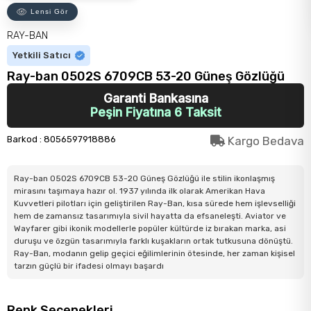
Lensi Gör
RAY-BAN
Yetkili Satıcı
Ray-ban 0502S 6709CB 53-20 Güneş Gözlüğü
Garanti Bankasına
Peşin Fiyatına 6 Taksit
Barkod
:
8056597918886
Kargo Bedava
Ray-ban 0502S 6709CB 53-20 Güneş Gözlüğü ile stilin ikonlaşmış
mirasını taşımaya hazır ol. 1937 yılında ilk olarak Amerikan Hava
Kuvvetleri pilotları için geliştirilen Ray-Ban, kısa sürede hem işlevselliği
hem de zamansız tasarımıyla sivil hayatta da efsaneleşti. Aviator ve
Wayfarer gibi ikonik modellerle popüler kültürde iz bırakan marka, asi
duruşu ve özgün tasarımıyla farklı kuşakların ortak tutkusuna dönüştü.
Ray-Ban, modanın gelip geçici eğilimlerinin ötesinde, her zaman kişisel
tarzın güçlü bir ifadesi olmayı başardı
Renk Seçenekleri