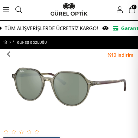
0
IŞVERİŞLERDE ÜCRETSİZ KARGO!
Garanti Bankasın
GÜNEŞ GÖZLÜĞÜ
%
10
İndirim