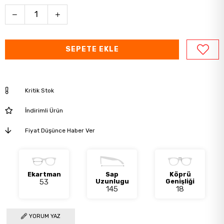
Kritik Stok
İndirimli Ürün
Fiyat Düşünce Haber Ver
Ekartman
Sap
Köprü
53
Uzunlugu
Genişliği
145
18
YORUM YAZ