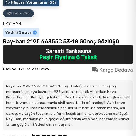
Müşteri Yorumlarını Gör
Lensi Gör
RAY-BAN
Yetkili Satıcı
Ray-ban 2195 66355C 53-18 Güneş Gözlüğü
Garanti Bankasına
Peşin Fiyatına 6 Taksit
Barkod
:
8056597759199
Kargo Bedava
Ray-ban 2195 66355C 53-18 Güneş Gözlüğü ile stilin ikonlaşmış
mirasını taşımaya hazır ol. 1937 yılında ilk olarak Amerikan Hava
Kuvvetleri pilotları için geliştirilen Ray-Ban, kısa sürede hem işlevselliği
hem de zamansız tasarımıyla sivil hayatta da efsaneleşti. Aviator ve
Wayfarer gibi ikonik modellerle popüler kültürde iz bırakan marka, asi
duruşu ve özgün tasarımıyla farklı kuşakların ortak tutkusuna dönüştü.
Ray-Ban, modanın gelip geçici eğilimlerinin ötesinde, her zaman kişisel
tarzın güçlü bir ifadesi olmayı başardı