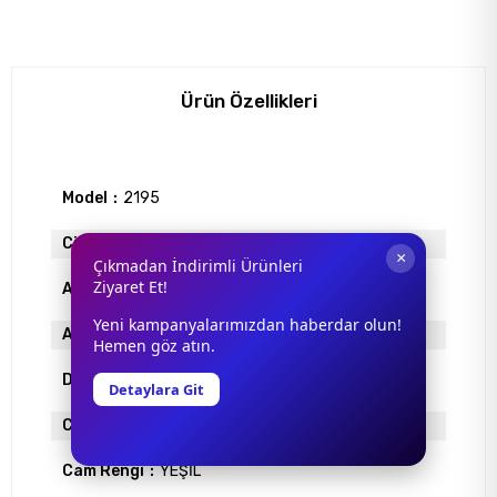
Ürün Özellikleri
Model
2195
Cinsiyet
Unisex
×
Çıkmadan İndirimli Ürünleri
Ziyaret Et!
Antrefle Kaplama
YOK
Yeni kampanyalarımızdan haberdar olun!
Ayna
VAR
Hemen göz atın.
Degrade
YOK
Detaylara Git
Cam Materyali
ORGANİK
Cam Rengi
YEŞİL